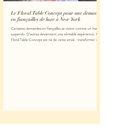
Le Floral Table Concept pour une demande
en fiançailles de luxe à New York
Certaines demandes en fiançailles se vivent comme un instant
suspendu. D’autres deviennent une véritable expérience. Le
Floral Table Concept est né de cette envie : transformer une
demande en mariage en une parenthèse immersive, élégante
et profondément émotionnelle. Pensé comme une création
visuelle à part entière, ce concept met en scène bien plus
qu’un décor. Il crée une atmosphère, une intention, une
sensation. Qu’est-ce que le Floral Table Concept ? Le Floral
Table Conce