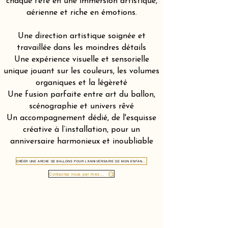
chaque fête en une immersion artistique,
aérienne et riche en émotions.
Une direction artistique soignée et
travaillée dans les moindres détails
Une expérience visuelle et sensorielle
unique jouant sur les couleurs, les volumes
organiques et la légèreté
Une fusion parfaite entre art du ballon,
scénographie et univers rêvé
Un accompagnement dédié, de l'esquisse
créative à l’installation, pour un
anniversaire harmonieux et inoubliable
CRÉER UNE ARCHE DE BALLONS POUR L'ANNIVERSAIRE DE MON ENFANT À MORCOTE 6922
Contactez nous par message