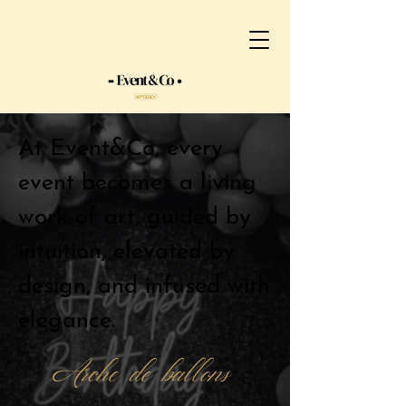
At Event&Co, every
event becomes a living
work of art, guided by
intuition, elevated by
design, and infused with
elegance.
Arche de ballons