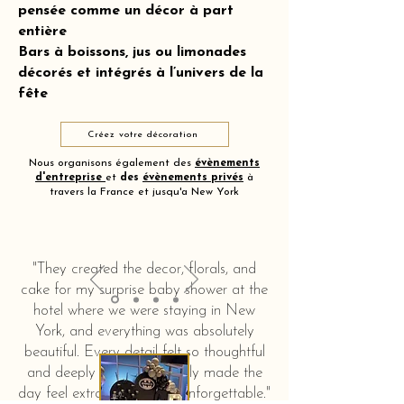
pensée comme un décor à part
entière
Bars à boissons, jus ou limonades
décorés et intégrés à l’univers de la
fête
Créez votre décoration
Nous organisons également des
évènements
d'entreprise
et
des
évènements privés
à
travers la France et jusqu'a New York
"They created the decor, florals, and
cake for my surprise baby shower at the
hotel where we were staying in New
York, and everything was absolutely
beautiful. Every detail felt so thoughtful
and deeply touching. It truly made the
day feel extra special and unforgettable."