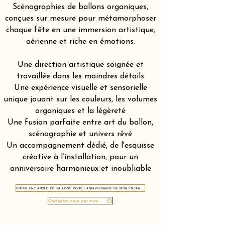
Scénographies de ballons organiques,
conçues sur mesure pour métamorphoser
chaque fête en une immersion artistique,
aérienne et riche en émotions.
Une direction artistique soignée et
travaillée dans les moindres détails
Une expérience visuelle et sensorielle
unique jouant sur les couleurs, les volumes
organiques et la légèreté
Une fusion parfaite entre art du ballon,
scénographie et univers rêvé
Un accompagnement dédié, de l'esquisse
créative à l’installation, pour un
anniversaire harmonieux et inoubliable
CRÉER UNE ARCHE DE BALLONS POUR L'ANNIVERSAIRE DE MON ENFANT AU JET D’EAU DE GENÈVE 1204
Contactez nous par message