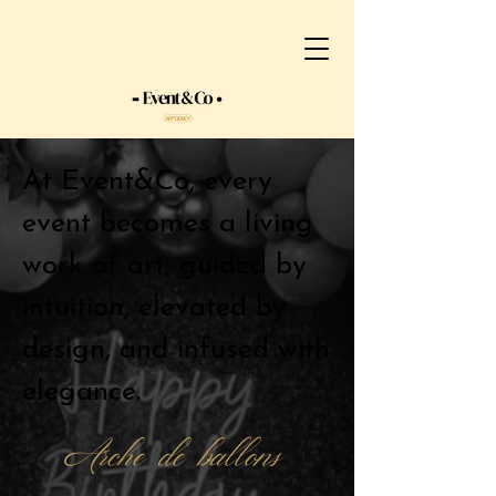
At Event&Co, every
event becomes a living
work of art, guided by
intuition, elevated by
design, and infused with
elegance.
Arche de ballons