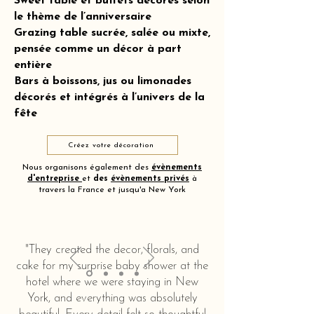
Sweet table et buffets décorés selon
le thème de l’anniversaire
Grazing table sucrée, salée ou mixte,
pensée comme un décor à part
entière
Bars à boissons, jus ou limonades
décorés et intégrés à l’univers de la
fête
Créez votre décoration
Nous organisons également des
évènements
d'entreprise
et
des
évènements privés
à
travers la France et jusqu'a New York
"They created the decor, florals, and
cake for my surprise baby shower at the
hotel where we were staying in New
York, and everything was absolutely