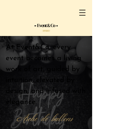
At Event&Co, every
event becomes a living
work of art, guided by
intuition, elevated by
design, and infused with
elegance.
Arche de ballons