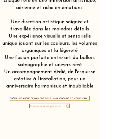
chaque fête en une immersion artistique,
aérienne et riche en émotions.
Une direction artistique soignée et
travaillée dans les moindres détails
Une expérience visuelle et sensorielle
unique jouant sur les couleurs, les volumes
organiques et la légèreté
Une fusion parfaite entre art du ballon,
scénographie et univers rêvé
Un accompagnement dédié, de l'esquisse
créative à l’installation, pour un
anniversaire harmonieux et inoubliable
CRÉER UNE ARCHE DE BALLONS POUR L'ANNIVERSAIRE DE MON ENFANT DANS LE CANTON D’URI 6460
Contactez nous par message