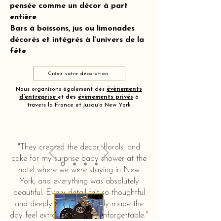
pensée comme un décor à part
entière
Bars à boissons, jus ou limonades
décorés et intégrés à l’univers de la
fête
Créez votre décoration
Nous organisons également des
évènements
d'entreprise
et
des
évènements privés
à
travers la France et jusqu'a New York
"They created the decor, florals, and
cake for my surprise baby shower at the
hotel where we were staying in New
York, and everything was absolutely
beautiful. Every detail felt so thoughtful
and deeply touching. It truly made the
day feel extra special and unforgettable."