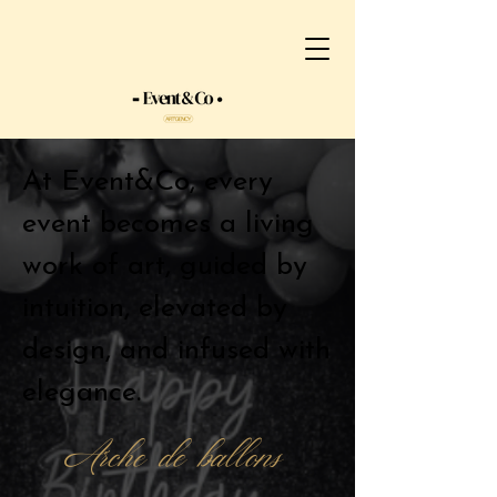
At Event&Co, every
event becomes a living
work of art, guided by
intuition, elevated by
design, and infused with
elegance.
Arche de ballons