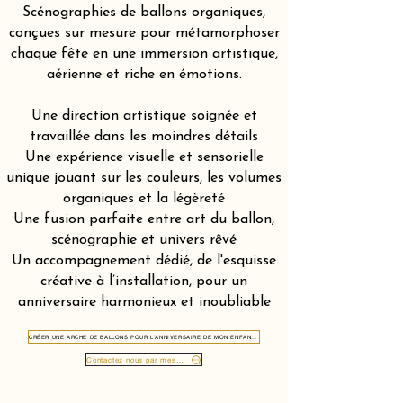
Scénographies de ballons organiques,
conçues sur mesure pour métamorphoser
chaque fête en une immersion artistique,
aérienne et riche en émotions.
Une direction artistique soignée et
travaillée dans les moindres détails
Une expérience visuelle et sensorielle
unique jouant sur les couleurs, les volumes
organiques et la légèreté
Une fusion parfaite entre art du ballon,
scénographie et univers rêvé
Un accompagnement dédié, de l'esquisse
créative à l’installation, pour un
anniversaire harmonieux et inoubliable
CRÉER UNE ARCHE DE BALLONS POUR L'ANNIVERSAIRE DE MON ENFANT DANS LE CANTON DE FRIBOURG 1700
Contactez nous par message