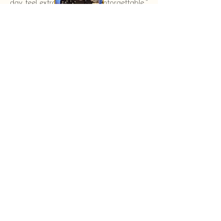
day feel extra special and unforgettable."
KERSTIN HAHN
Baby shower - New York City