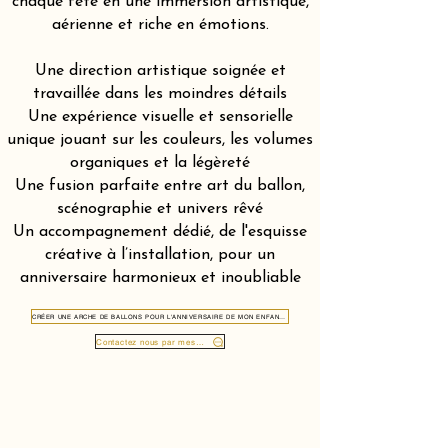
chaque fête en une immersion artistique,
aérienne et riche en émotions.
Une direction artistique soignée et
travaillée dans les moindres détails
Une expérience visuelle et sensorielle
unique jouant sur les couleurs, les volumes
organiques et la légèreté
Une fusion parfaite entre art du ballon,
scénographie et univers rêvé
Un accompagnement dédié, de l'esquisse
créative à l’installation, pour un
anniversaire harmonieux et inoubliable
CRÉER UNE ARCHE DE BALLONS POUR L'ANNIVERSAIRE DE MON ENFANT DANS LE CANTON DE GLARIS 8750
Contactez nous par message