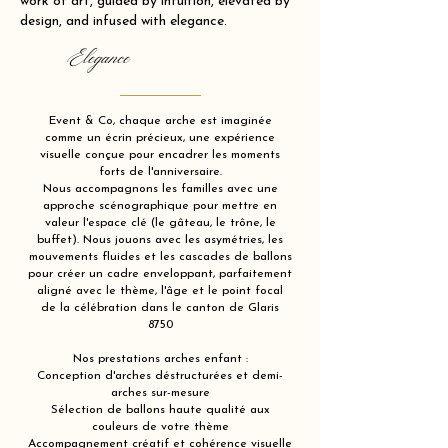
work of art, guided by intuition, elevated by
design, and infused with elegance.
Elegance
Event & Co, chaque arche est imaginée
comme un écrin précieux, une expérience
visuelle conçue pour encadrer les moments
forts de l'anniversaire.
Nous accompagnons les familles avec une
approche scénographique pour mettre en
valeur l'espace clé (le gâteau, le trône, le
buffet). Nous jouons avec les asymétries, les
mouvements fluides et les cascades de ballons
pour créer un cadre enveloppant, parfaitement
aligné avec le thème, l'âge et le point focal
de la célébration dans le canton de Glaris
8750
Nos prestations arches enfant :
Conception d'arches déstructurées et demi-
arches sur-mesure
Sélection de ballons haute qualité aux
couleurs de votre thème
Accompagnement créatif et cohérence visuelle