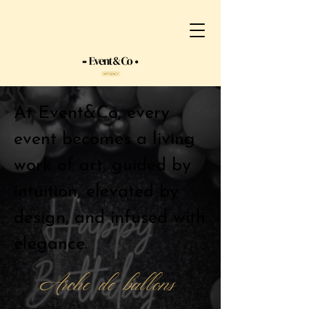
At Event&Co, every
event becomes a living
work of art, guided by
intuition, elevated by
design, and infused with
elegance.
Arche de ballons