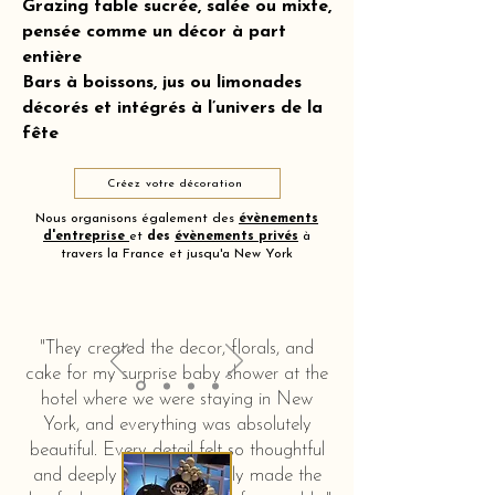
Grazing table sucrée, salée ou mixte,
pensée comme un décor à part
entière
Bars à boissons, jus ou limonades
décorés et intégrés à l’univers de la
fête
Créez votre décoration
Nous organisons également des
évènements
d'entreprise
et
des
évènements privés
à
travers la France et jusqu'a New York
"They created the decor, florals, and
cake for my surprise baby shower at the
hotel where we were staying in New
York, and everything was absolutely
beautiful. Every detail felt so thoughtful
and deeply touching. It truly made the