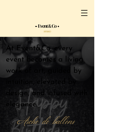
At Event&Co, every
event becomes a living
work of art, guided by
intuition, elevated by
design, and infused with
elegance.
Arche de ballons