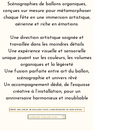
Scénographies de ballons organiques,
conçues sur mesure pour métamorphoser
chaque fête en une immersion artistique,
aérienne et riche en émotions.
Une direction artistique soignée et
travaillée dans les moindres détails
Une expérience visuelle et sensorielle
unique jouant sur les couleurs, les volumes
organiques et la légèreté
Une fusion parfaite entre art du ballon,
scénographie et univers rêvé
Un accompagnement dédié, de l'esquisse
créative à l’installation, pour un
anniversaire harmonieux et inoubliable
CRÉER UNE ARCHE DE BALLONS POUR L'ANNIVERSAIRE DE MON ENFANT DANS LE CANTON DE SCHWYZ 6430
Contactez nous par message