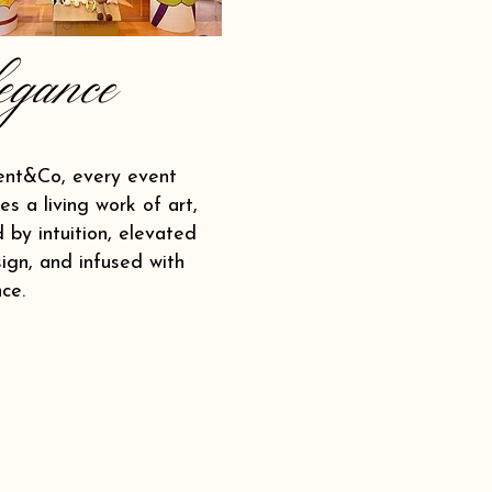
egance
ent&Co, every event
s a living work of art,
 by intuition, elevated
ign, and infused with
ce.