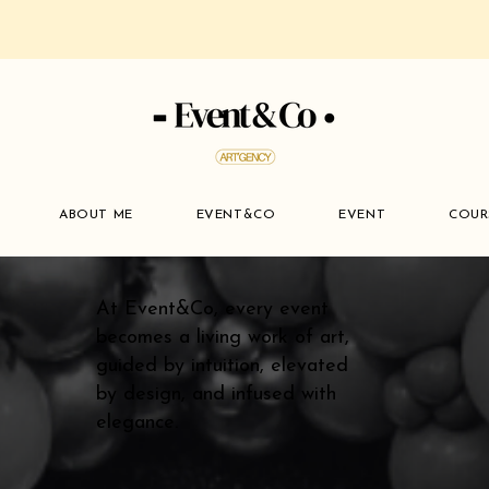
ABOUT ME
EVENT&CO
EVENT
COUR
At Event&Co, every event
becomes a living work of art,
guided by intuition, elevated
by design, and infused with
elegance.