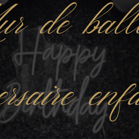
r de ball
ersaire en