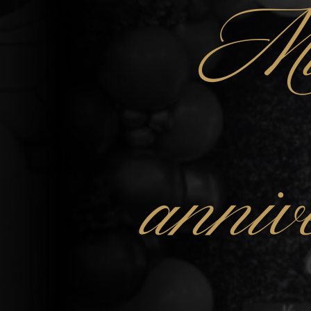
Mu
anniv