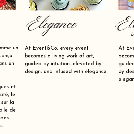
Elegance
El
omme un
At Event&Co, every event
At Ev
conçu
becomes a living work of art,
become
ans un
guided by intuition, elevated by
guided
design, and infused with elegance.
by des
elegan
ques et
ité, le
 sur la
oile de
 des
s.