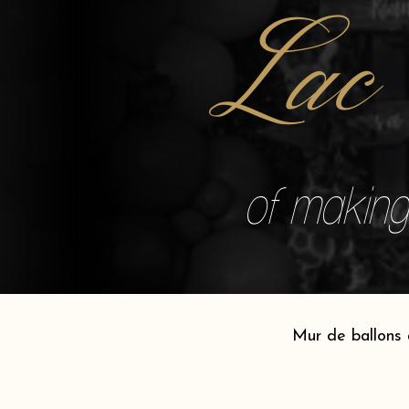
Lac
of making 
Mur de ballons 