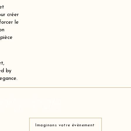
et
our créer
orcer le
on
 pièce
t,
ed by
legance.
lity vibrate.
Imaginons votre évènement