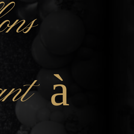
ons
fant à