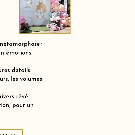
r métamorphoser
en émotions.
dres détails
urs, les volumes
nivers rêvé
tion, pour un