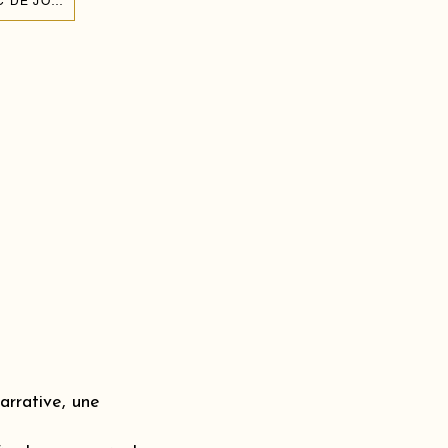
CRÉER UN MUR DE BALLONS POUR L'ANNIVERSAIRE DE MON ENFANT À LAC DE JOUX 1347
rrative, une