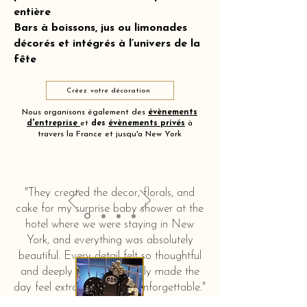
entière
Bars à boissons, jus ou limonades
décorés et intégrés à l’univers de la
fête
Créez votre décoration
Nous organisons également des
évènements
d'entreprise
et
des
évènements privés
à
travers la France et jusqu'a New York
"They created the decor, florals, and
cake for my surprise baby shower at the
hotel where we were staying in New
York, and everything was absolutely
beautiful. Every detail felt so thoughtful
and deeply touching. It truly made the
day feel extra special and unforgettable."