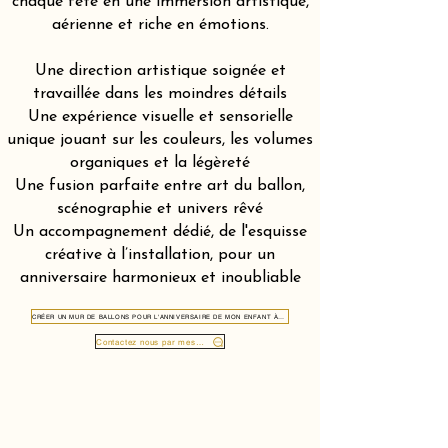
chaque fête en une immersion artistique,
aérienne et riche en émotions.
Une direction artistique soignée et
travaillée dans les moindres détails
Une expérience visuelle et sensorielle
unique jouant sur les couleurs, les volumes
organiques et la légèreté
Une fusion parfaite entre art du ballon,
scénographie et univers rêvé
Un accompagnement dédié, de l'esquisse
créative à l’installation, pour un
anniversaire harmonieux et inoubliable
CRÉER UN MUR DE BALLONS POUR L'ANNIVERSAIRE DE MON ENFANT À MONTREUX 1820
Contactez nous par message