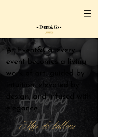
At Event&Co, every
event becomes a living
work of art, guided by
intuition, elevated by
design, and infused with
elegance.
Mur de ballons