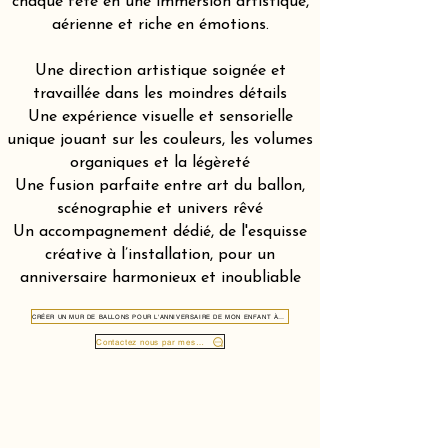
chaque fête en une immersion artistique,
aérienne et riche en émotions.
Une direction artistique soignée et
travaillée dans les moindres détails
Une expérience visuelle et sensorielle
unique jouant sur les couleurs, les volumes
organiques et la légèreté
Une fusion parfaite entre art du ballon,
scénographie et univers rêvé
Un accompagnement dédié, de l'esquisse
créative à l’installation, pour un
anniversaire harmonieux et inoubliable
CRÉER UN MUR DE BALLONS POUR L'ANNIVERSAIRE DE MON ENFANT À NIEDERDORF ZURICH 8001
Contactez nous par message