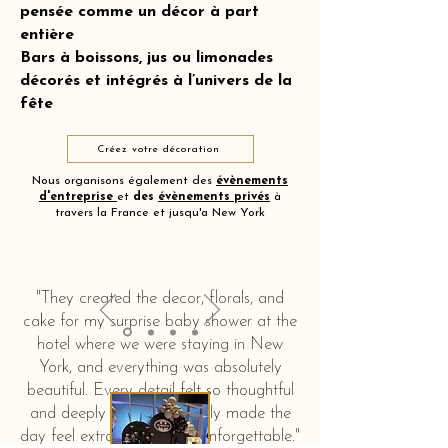
pensée comme un décor à part
entière
Bars à boissons, jus ou limonades
décorés et intégrés à l’univers de la
fête
Créez votre décoration
Nous organisons également des
évènements
d'entreprise
et
des
évènements privés
à
travers la France et jusqu'a New York
"They created the decor, florals, and
cake for my surprise baby shower at the
hotel where we were staying in New
York, and everything was absolutely
beautiful. Every detail felt so thoughtful
and deeply touching. It truly made the
day feel extra special and unforgettable."