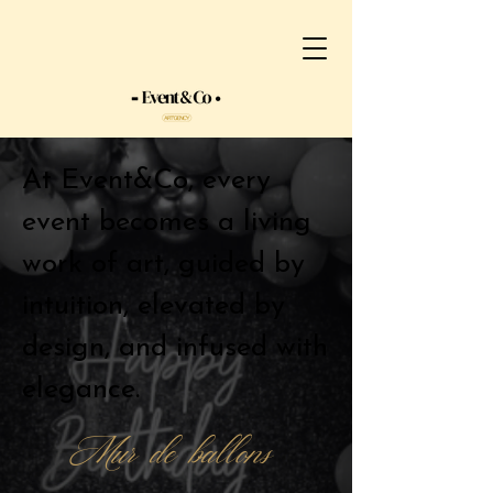
At Event&Co, every
event becomes a living
work of art, guided by
intuition, elevated by
design, and infused with
elegance.
Mur de ballons