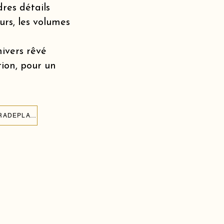
dres détails
urs, les volumes
nivers rêvé
tion, pour un
CRÉER UN MUR DE BALLONS POUR L'ANNIVERSAIRE DE MON ENFANT À PARADEPLATZ ZURICH 8001