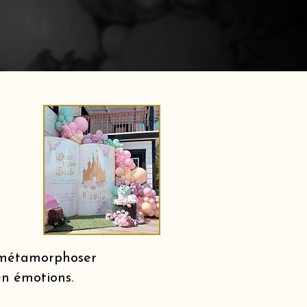
r métamorphoser
en émotions.