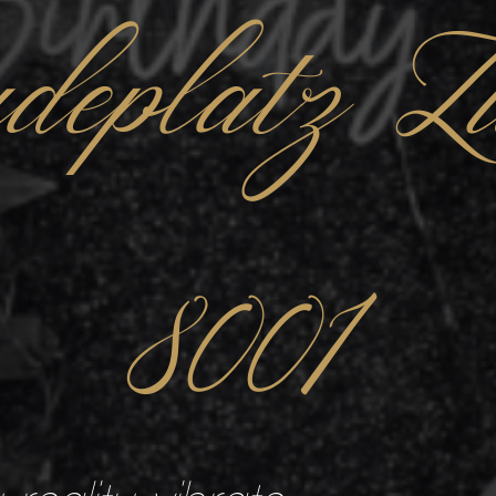
deplatz Z
8001