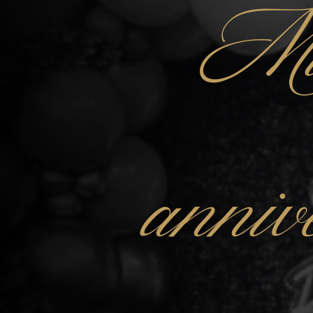
Mu
anniv