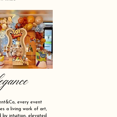
egance
ent&Co, every event
s a living work of art,
 by intuition, elevated