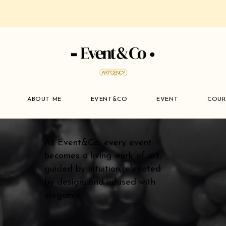
ABOUT ME
EVENT&CO
EVENT
COUR
At Event&Co, every event
becomes a living work of art,
guided by intuition, elevated
by design, and infused with
elegance.