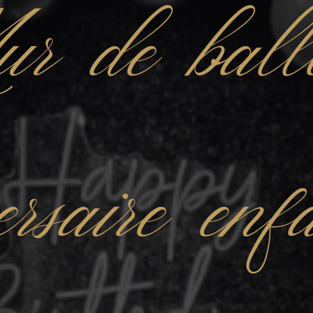
r de ball
ersaire en