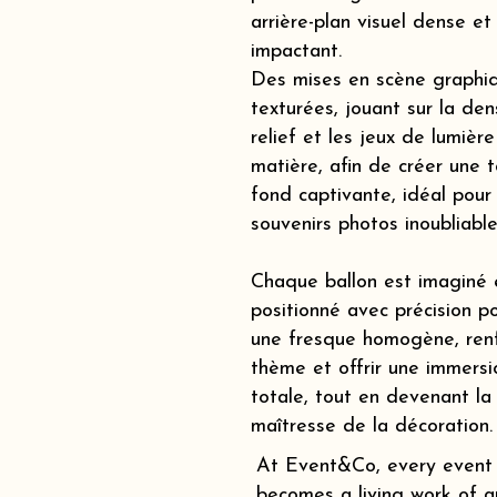
arrière-plan visuel dense et
impactant.
Des mises en scène graphi
texturées, jouant sur la dens
relief et les jeux de lumière
matière, afin de créer une t
fond captivante, idéal pour
souvenirs photos inoubliable
Chaque ballon est imaginé 
positionné avec précision p
une fresque homogène, renf
thème et offrir une immersi
totale, tout en devenant la
maîtresse de la décoration.
At Event&Co, every event
becomes a living work of ar