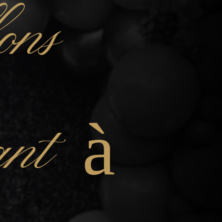
ons
fant à