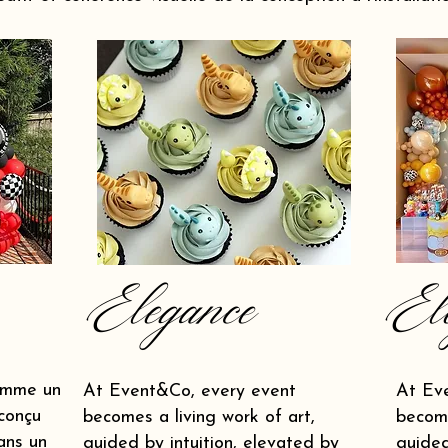
Elegance
El
omme un
At Event&Co, every event
At Ev
conçu
becomes a living work of art,
become
ans un
guided by intuition, elevated by
guided