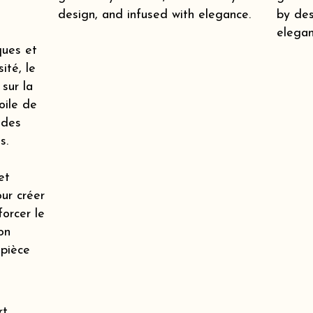
design, and infused with elegance.
by des
elegan
ques et
ité, le
 sur la
oile de
 des
s.
et
our créer
orcer le
on
 pièce
t,