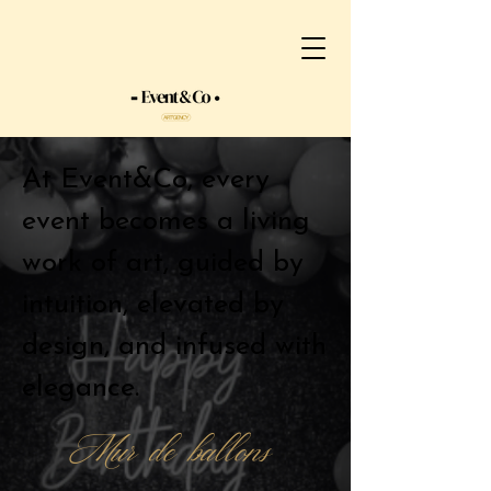
At Event&Co, every
event becomes a living
work of art, guided by
intuition, elevated by
design, and infused with
elegance.
Mur de ballons