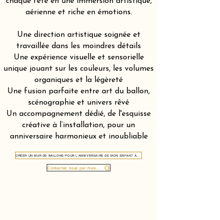
chaque fête en une immersion artistique,
aérienne et riche en émotions.
Une direction artistique soignée et
travaillée dans les moindres détails
Une expérience visuelle et sensorielle
unique jouant sur les couleurs, les volumes
organiques et la légèreté
Une fusion parfaite entre art du ballon,
scénographie et univers rêvé
Un accompagnement dédié, de l'esquisse
créative à l’installation, pour un
anniversaire harmonieux et inoubliable
CRÉER UN MUR DE BALLONS POUR L'ANNIVERSAIRE DE MON ENFANT À SAAS-FEE 3906
Contactez nous par message