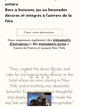
entière
Bars à boissons, jus ou limonades
décorés et intégrés à l’univers de la
fête
Créez votre décoration
Nous organisons également des
évènements
d'entreprise
et
des
évènements privés
à
travers la France et jusqu'a New York
"They created the decor, florals, and
cake for my surprise baby shower at the
hotel where we were staying in New
York, and everything was absolutely
beautiful. Every detail felt so thoughtful
and deeply touching. It truly made the
day feel extra special and unforgettable."