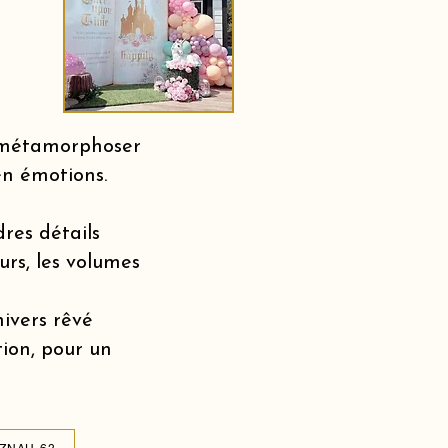
r métamorphoser
en émotions.
dres détails
urs, les volumes
nivers rêvé
tion, pour un