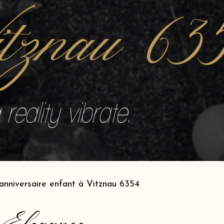
itznau 63
reality vibrate.
anniversaire enfant à Vitznau 6354