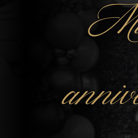
Mu
anniv