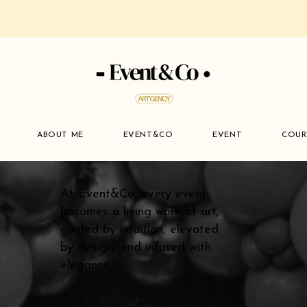
ABOUT ME
EVENT&CO
EVENT
COUR
At Event&Co, every event
becomes a living work of art,
guided by intuition, elevated
by design, and infused with
elegance.