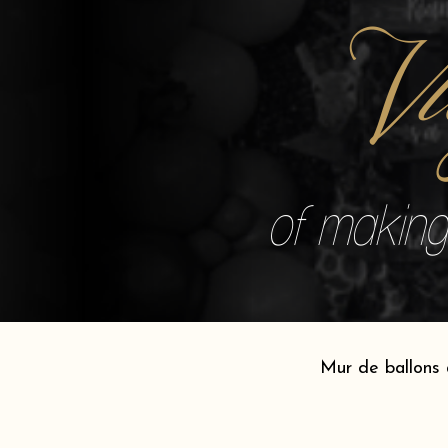
V
of making 
Mur de ballons 