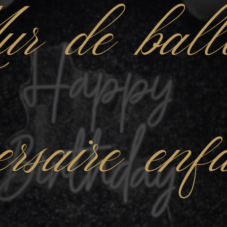
r de ball
ersaire en