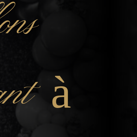
ons
fant à