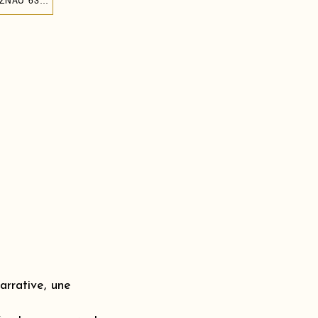
CRÉER UN MUR DE BALLONS POUR L'ANNIVERSAIRE DE MON ENFANT À VITZNAU 6354
rrative, une