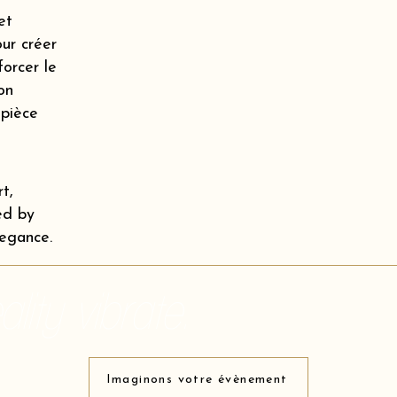
et
our créer
orcer le
on
 pièce
t,
ed by
legance.
lity vibrate.
Imaginons votre évènement