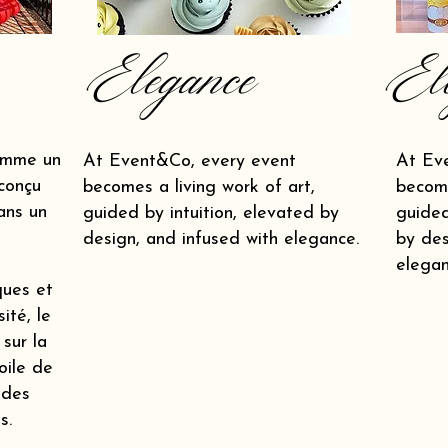
Elegance
El
omme un
At Event&Co, every event
At Ev
conçu
becomes a living work of art,
become
ans un
guided by intuition, elevated by
guided
design, and infused with elegance.
by des
elegan
ques et
ité, le
 sur la
oile de
 des
s.