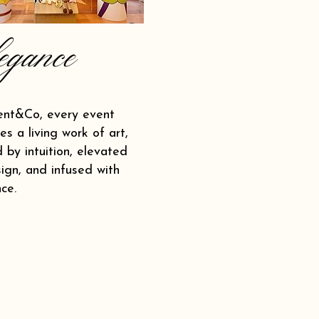
egance
ent&Co, every event
s a living work of art,
 by intuition, elevated
ign, and infused with
ce.