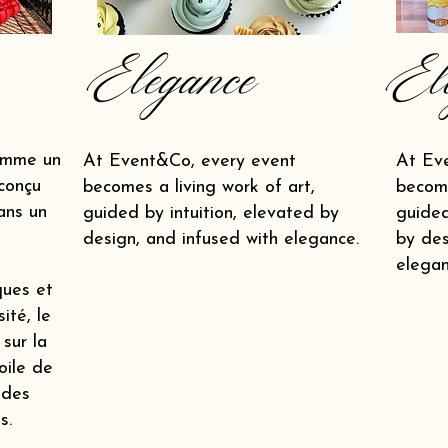
Elegance
El
omme un
At Event&Co, every event
At Ev
conçu
becomes a living work of art,
become
ans un
guided by intuition, elevated by
guided
design, and infused with elegance.
by des
elegan
ques et
ité, le
 sur la
oile de
 des
s.