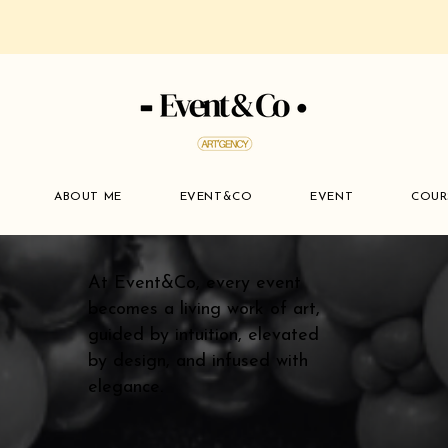
ABOUT ME
EVENT&CO
EVENT
COUR
At Event&Co, every event
becomes a living work of art,
guided by intuition, elevated
by design, and infused with
elegance.