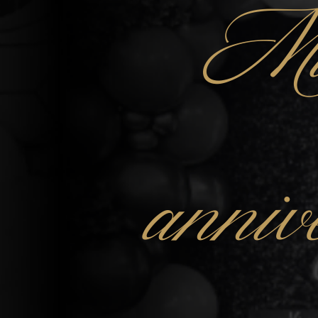
Mu
anniv