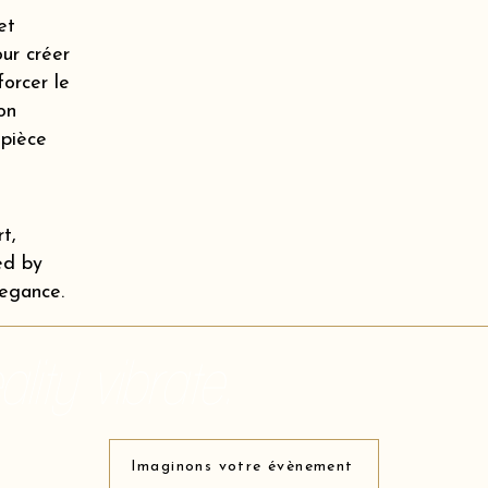
et
our créer
orcer le
on
 pièce
t,
ed by
legance.
lity vibrate.
Imaginons votre évènement