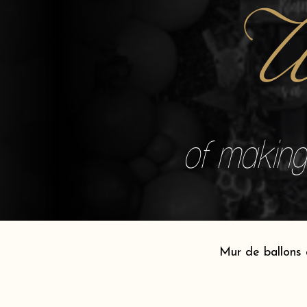
W
of making 
Mur de ballons 