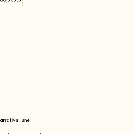
GGIS 6353
rrative, une