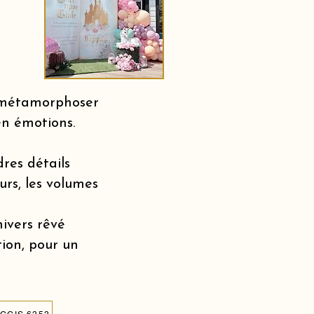
r métamorphoser
en émotions.
dres détails
urs, les volumes
nivers rêvé
tion, pour un