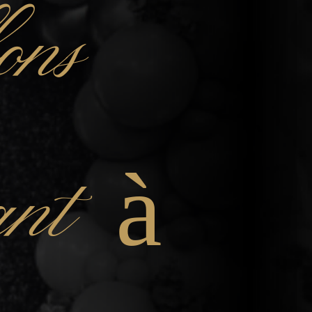
ons
fant à