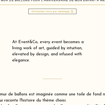
 MUR DE BALLONS POUR L'ANNIVERSAIRE DE MON ENFANT À WE
Contactez nous par message
At Event&Co, every event becomes a
living work of art, guided by intuition,
elevated by design, and infused with
elegance.
mur de ballons est imaginée comme une toile de fond na
ui raconte l'histoire du thème choisi.