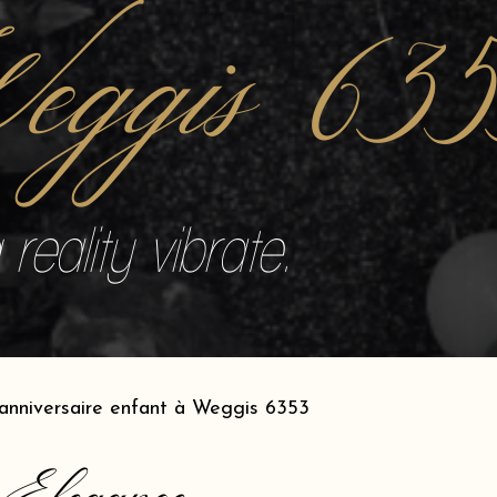
eggis 63
reality vibrate.
anniversaire enfant à Weggis 6353