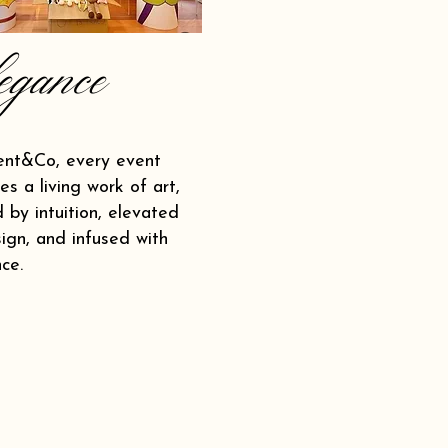
egance
ent&Co, every event
s a living work of art,
 by intuition, elevated
ign, and infused with
ce.