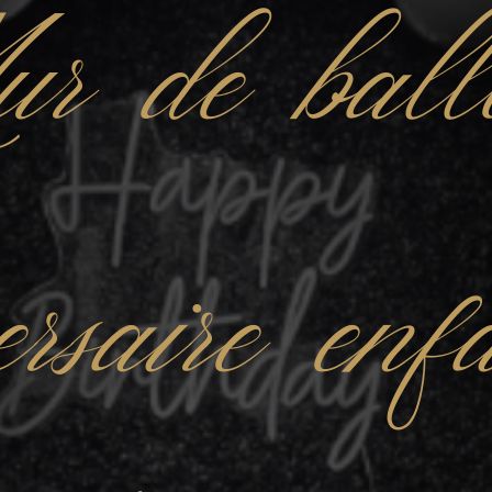
r de ball
ersaire en