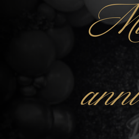
Mu
anni