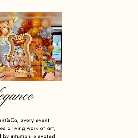
egance
ent&Co, every event
s a living work of art,
 by intuition, elevated