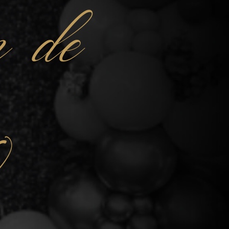
n de
0