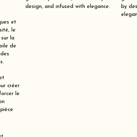
design, and infused with elegance.
by des
elegan
ques et
ité, le
 sur la
oile de
 des
s.
et
our créer
orcer le
on
 pièce
t,