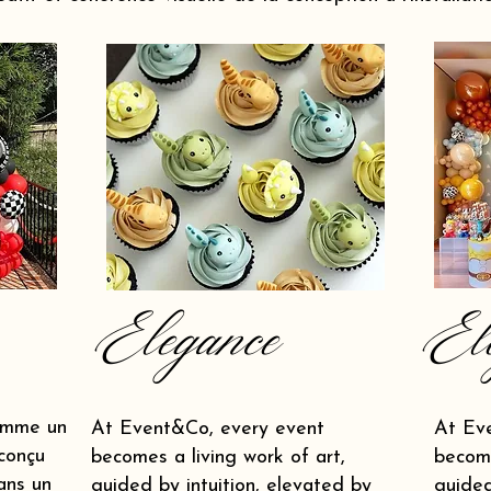
Elegance
El
omme un
At Event&Co, every event
At Ev
conçu
becomes a living work of art,
become
ans un
guided by intuition, elevated by
guided