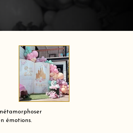
r métamorphoser
en émotions.