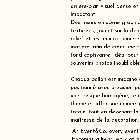
arrière-plan visuel dense et
impactant.
Des mises en scène graphi
texturées, jouant sur la dens
relief et les jeux de lumière
matière, afin de créer une t
fond captivante, idéal pour
souvenirs photos inoubliable
Chaque ballon est imaginé 
positionné avec précision p
une fresque homogène, renf
thème et offrir une immersi
totale, tout en devenant la
maîtresse de la décoration.
At Event&Co, every event
becomes a living work of ar