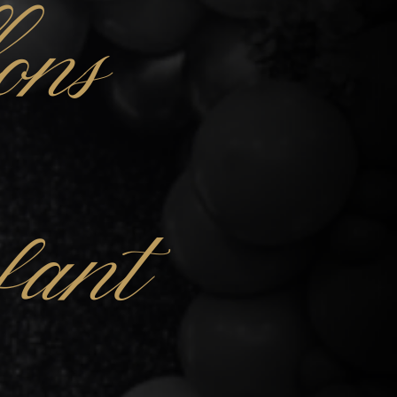
ons
nfant