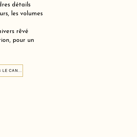
dres détails
urs, les volumes
nivers rêvé
tion, pour un
CRÉER UN MUR DE BALLONS POUR L'ANNIVERSAIRE DE MON ENFANT DANS LE CANTON DE ZOUG 6300