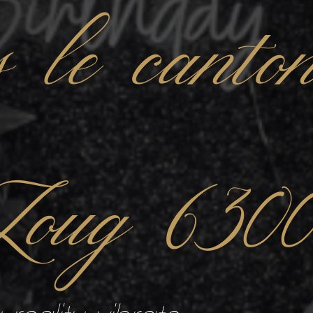
s le canto
Zoug 630