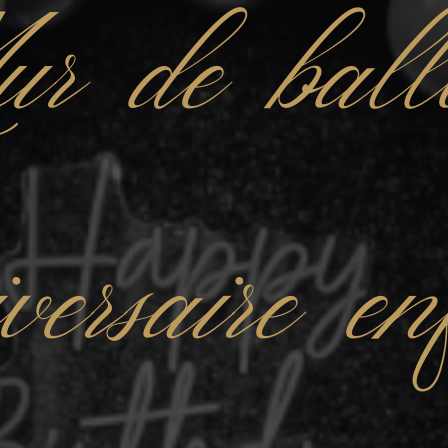
r de ball
versaire e