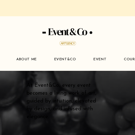
ABOUT ME
EVENT&CO
EVENT
COUR
At Event&Co, every event
becomes a living work of art,
guided by intuition, elevated
by design, and infused with
elegance.