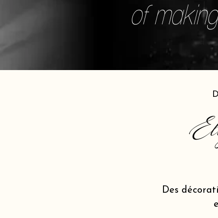
of making 
D
El
Des décorat