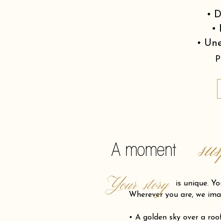
• D
• 
• Une
P
su
A moment
Your story
is unique. Your pro
Wherever you are, we ima
• A golden sky over a ro