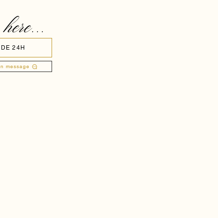
 here...
 DE 24H
un message