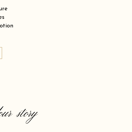
ure
es
motion
our story