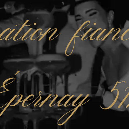
ation fianc
pernay 5