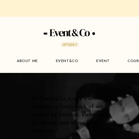
ABOUT ME
EVENT&CO
EVENT
COUR
At Event&Co, every event
becomes a living work of art,
guided by intuition, elevated
by design, and infused with
elegance.