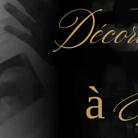
Décor
à É