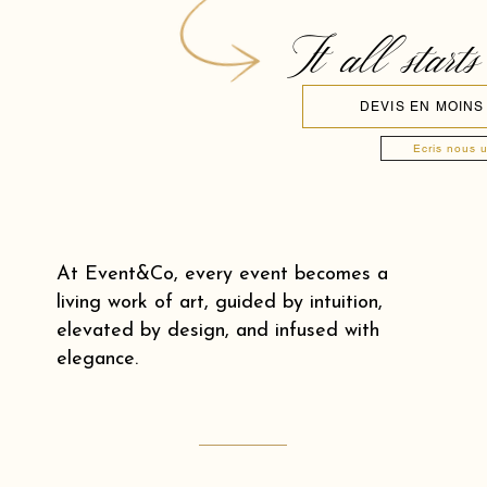
It all starts
DEVIS EN MOINS
Ecris nous 
At Event&Co, every event becomes a
living work of art, guided by intuition,
elevated by design, and infused with
elegance.