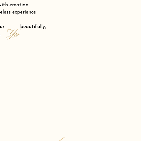
 with emotion
eless experience
 your beautifully,
"Yes"
.