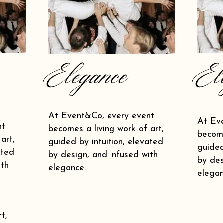
Elegance
El
At Event&Co, every event
At Ev
nt
becomes a living work of art,
become
art,
guided by intuition, elevated
guided
ated
by design, and infused with
by des
ith
elegance.
elegan
t,