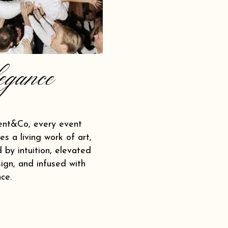
egance
ent&Co, every event
s a living work of art,
 by intuition, elevated
ign, and infused with
ce.