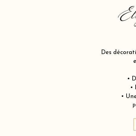
El
Des décorat
• D
• 
• Une
P