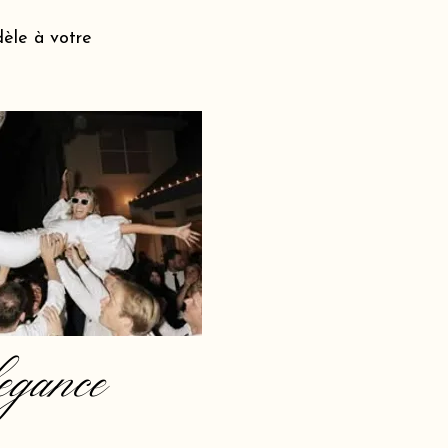
dèle à votre
egance