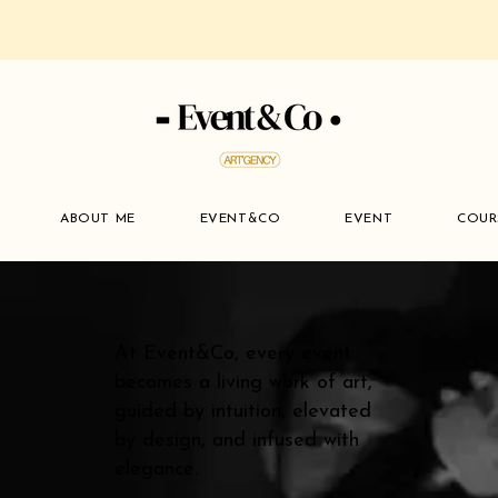
ABOUT ME
EVENT&CO
EVENT
COUR
At Event&Co, every event
becomes a living work of art,
guided by intuition, elevated
by design, and infused with
elegance.