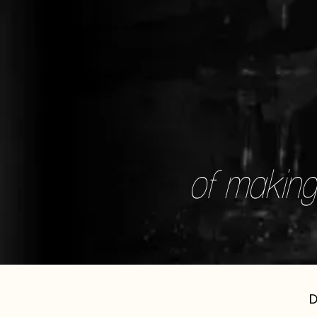
of making 
D