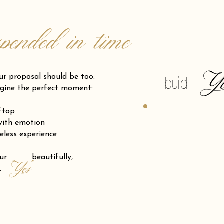
spended in time
Y
posal should be too.
build
gine the perfect moment:
oftop
 with emotion
eless experience
 your beautifully,
"Yes"
.