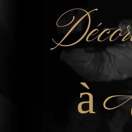
Décor
à A