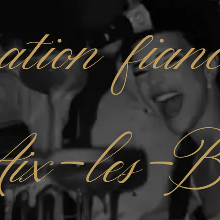
ation fianc
ix-les-B