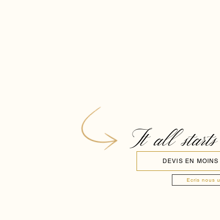
It all starts
DEVIS EN MOINS
Ecris nous 