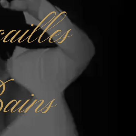
ailles
ains