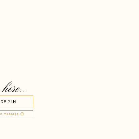
 here...
 DE 24H
un message