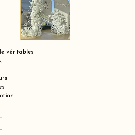
e véritables
.
ure
es
motion