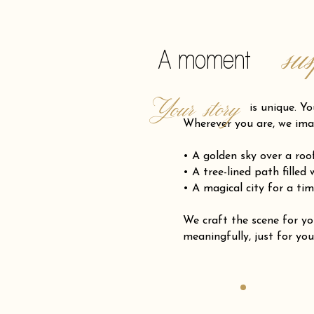
su
A moment
Your story
is unique. Your pro
Wherever you are, we ima
• A golden sky over a ro
• A tree-lined path filled
• A magical city for a tim
We craft the scene for
meaningfully, just for you