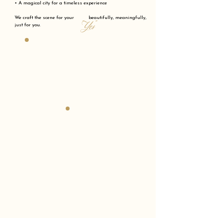
• A magical city for a timeless experience
We craft the scene for your beautifully, meaningfully,
"Yes"
just for you.