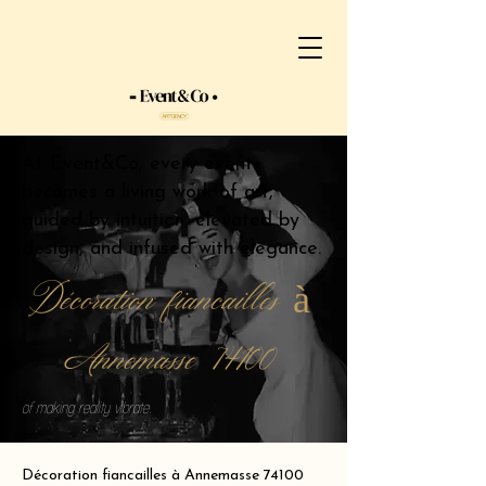
At Event&Co, every event
becomes a living work of art,
guided by intuition, elevated by
design, and infused with elegance.
Décoration fiancailles à
Annemasse 74100
of making reality vibrate.
Décoration fiancailles à Annemasse 74100