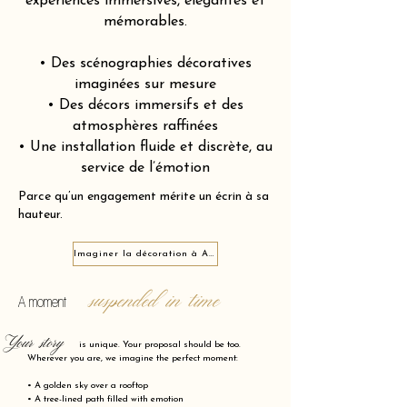
expériences immersives, élégantes et
mémorables.
• Des scénographies décoratives
imaginées sur mesure
• Des décors immersifs et des
atmosphères raffinées
• Une installation fluide et discrète, au
service de l’émotion
Parce qu’un engagement mérite un écrin à sa
hauteur.
Imaginer la décoration à Annemasse 74100
suspended in time
A moment
Your story
is unique. Your proposal should be too.
Wherever you are, we imagine the perfect moment:
• A golden sky over a rooftop
• A tree-lined path filled with emotion