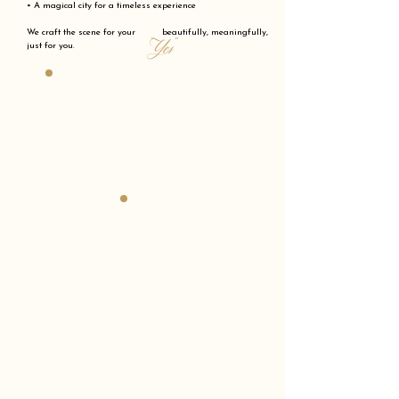
• A magical city for a timeless experience
We craft the scene for your beautifully, meaningfully,
"Yes"
just for you.