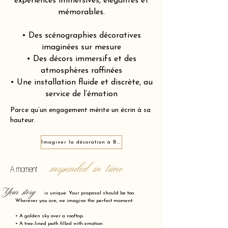
expériences immersives, élégantes et
mémorables.
• Des scénographies décoratives
imaginées sur mesure
• Des décors immersifs et des
atmosphères raffinées
• Une installation fluide et discrète, au
service de l’émotion
Parce qu’un engagement mérite un écrin à sa
hauteur.
Imaginer la décoration à Bar-le-Duc 55000
suspended in time
A moment
Your story
is unique. Your proposal should be too.
Wherever you are, we imagine the perfect moment:
• A golden sky over a rooftop
• A tree-lined path filled with emotion