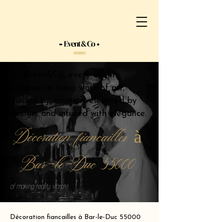
At Event&Co, every event
becomes a living work of art,
guided by intuition, elevated by
design, and infused with elegance.
Décoration fiancailles à
Bar-le-Duc 55000
of making reality vibrate.
Décoration fiancailles à Bar-le-Duc 55000