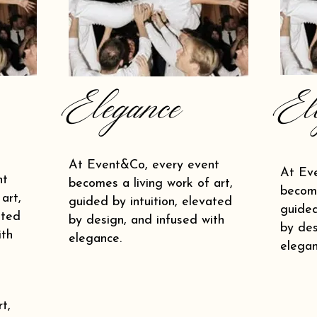
Elegance
El
At Event&Co, every event
At Ev
nt
becomes a living work of art,
become
art,
guided by intuition, elevated
guided
ated
by design, and infused with
by des
ith
elegance.
elegan
t,