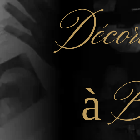
Décor
à B