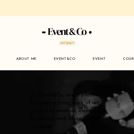
ABOUT ME
EVENT&CO
EVENT
COUR
At Event&Co, every event
becomes a living work of art,
guided by intuition, elevated
by design, and infused with
elegance.