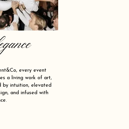
egance
ent&Co, every event
s a living work of art,
 by intuition, elevated
ign, and infused with
ce.