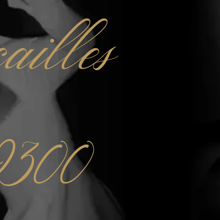
ailles
9300