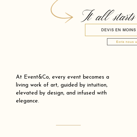
It all starts
DEVIS EN MOINS
Ecris nous 
At Event&Co, every event becomes a
living work of art, guided by intuition,
elevated by design, and infused with
elegance.