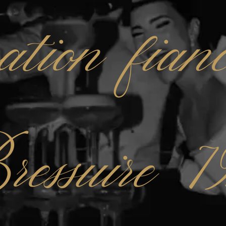
ation fianc
ressuire 7