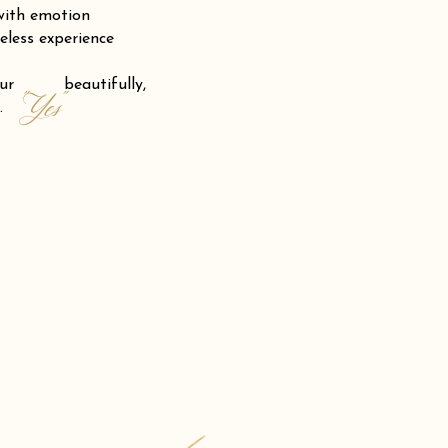
 with emotion
eless experience
 your beautifully,
"Yes"
.