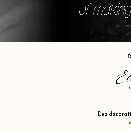
of making 
D
El
Des décorat