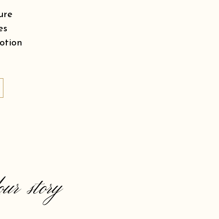
ure
es
motion
our story