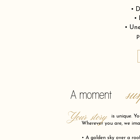
• D
• 
• Une
P
su
A moment
Your story
is unique. Your pro
Wherever you are, we ima
• A golden sky over a ro