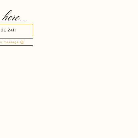
 here...
 DE 24H
un message