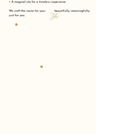
• A magical city for a timeless experience
We craft the scene for your beautifully, meaningfully,
"Yes"
just for you.