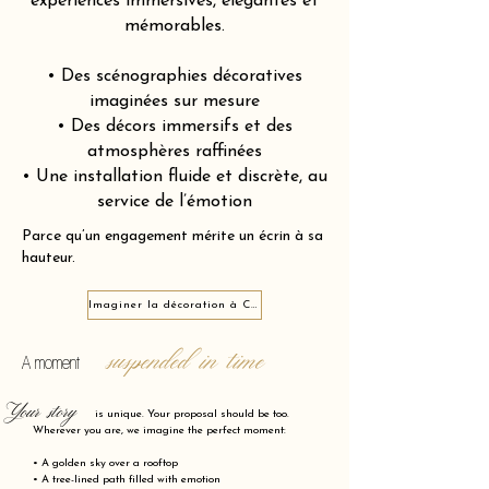
expériences immersives, élégantes et
mémorables.
• Des scénographies décoratives
imaginées sur mesure
• Des décors immersifs et des
atmosphères raffinées
• Une installation fluide et discrète, au
service de l’émotion
Parce qu’un engagement mérite un écrin à sa
hauteur.
Imaginer la décoration à Capbreton 40130
suspended in time
A moment
Your story
is unique. Your proposal should be too.
Wherever you are, we imagine the perfect moment:
• A golden sky over a rooftop
• A tree-lined path filled with emotion