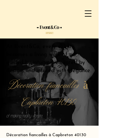
At Event&Co, every event
becomes a living work of art,
guided by intuition, elevated by
design, and infused with elegance.
Décoration fiancailles à
Capbreton 40130
of making reality vibrate.
Décoration fiancailles à Capbreton 40130