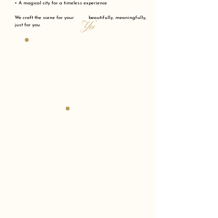
• A magical city for a timeless experience
We craft the scene for your beautifully, meaningfully,
"Yes"
just for you.