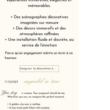
expériences immersives, élégantes et
mémorables.
• Des scénographies décoratives
imaginées sur mesure
• Des décors immersifs et des
atmosphères raffinées
• Une installation fluide et discrète, au
service de l’émotion
Parce qu’un engagement mérite un écrin à sa
hauteur.
Imaginer la décoration à Grandes-Carrières 75018
suspended in time
A moment
Your story
is unique. Your proposal should be too.
Wherever you are, we imagine the perfect moment:
• A golden sky over a rooftop
• A tree-lined path filled with emotion