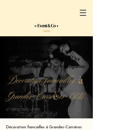
At Event&Co, every event
becomes a living work of art,
guided by intuition, elevated by
design, and infused with elegance.
Décoration fiancailles à
Grandes-Carrières 75018
of making reality vibrate.
Décoration fiancailles à Grandes-Carrières