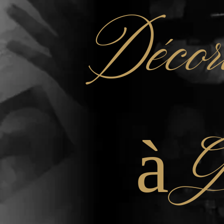
Décor
à G