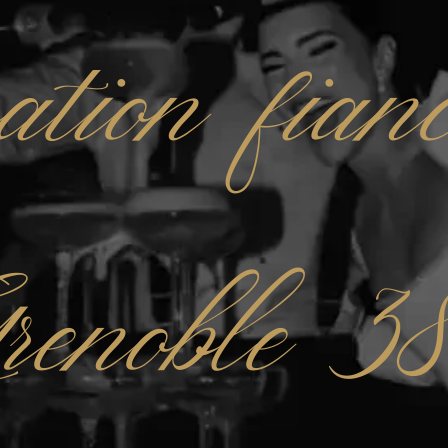
ation fianc
renoble 3