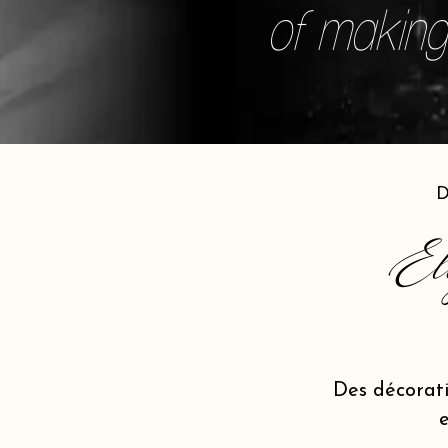
of making 
D
El
Des décorat