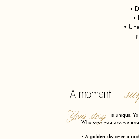
• D
• 
• Une
P
su
A moment
Your story
is unique. Your pro
Wherever you are, we ima
• A golden sky over a ro