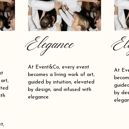
Elegance
El
At Event&Co, every event
At Ev
nt
becomes a living work of art,
become
art,
guided by intuition, elevated
guided
ated
by design, and infused with
by des
ith
elegance.
elegan
t,