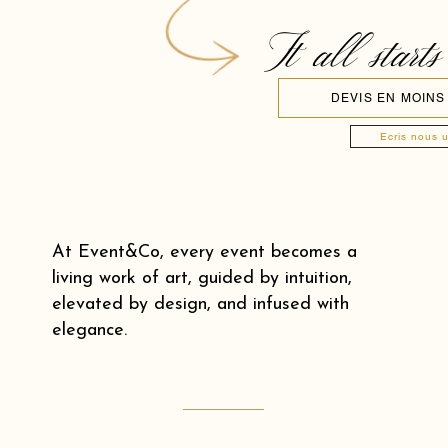
It all starts
DEVIS EN MOINS
Ecris nous 
At Event&Co, every event becomes a
living work of art, guided by intuition,
elevated by design, and infused with
elegance.