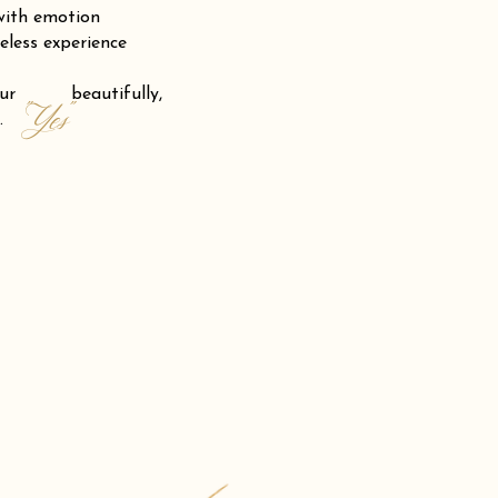
 with emotion
eless experience
 your beautifully,
"Yes"
.