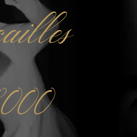
ailles
8000