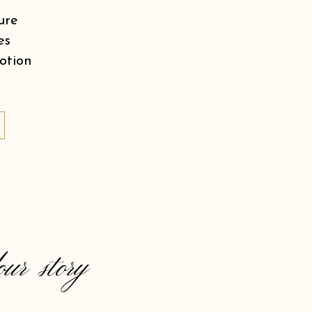
ure
es
motion
our story