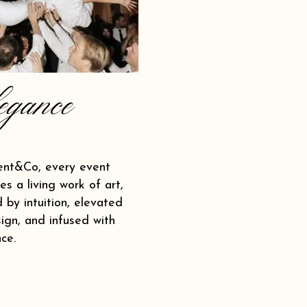
egance
ent&Co, every event
s a living work of art,
 by intuition, elevated
ign, and infused with
ce.