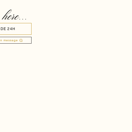
 here...
 DE 24H
un message