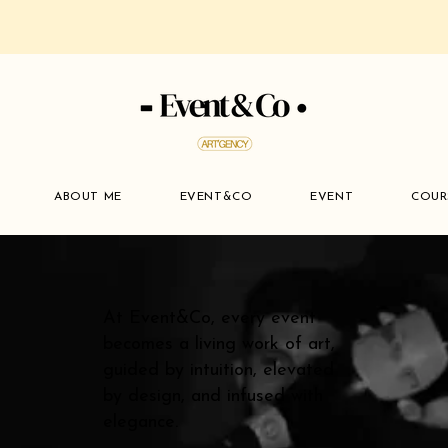
ABOUT ME
EVENT&CO
EVENT
COUR
At Event&Co, every event
becomes a living work of art,
guided by intuition, elevated
by design, and infused with
elegance.