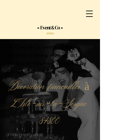
At Event&Co, every event
becomes a living work of art,
guided by intuition, elevated by
design, and infused with elegance.
Décoration fiancailles à
L’Isle-sur-la-Sorgue
84800
of making reality vibrate.