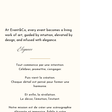
At Event&Co, every event becomes a living
work of art, guided by intuition, elevated by
design, and infused with elegance.
Elegance
Tout commence par une intention.
Célébrer, promettre, s’engager.
Puis vient la création.
Chaque détail est pensé pour former une
harmonie.
Et enfin, la révélation.
Le décor, l’émotion, l’instant.
Notre mission est de créer une scénographie
élégante et immersive, fidèle à votre