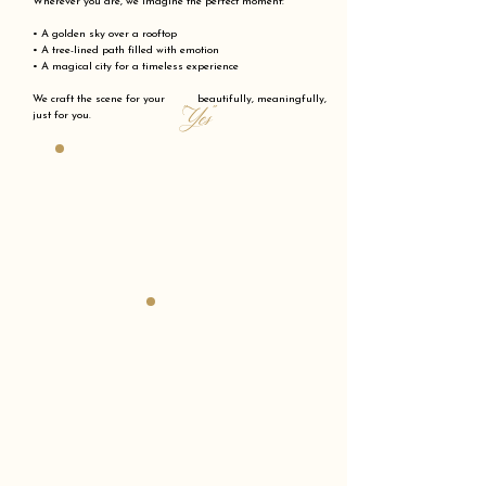
Wherever you are, we imagine the perfect moment:
• A golden sky over a rooftop
• A tree-lined path filled with emotion
• A magical city for a timeless experience
We craft the scene for your beautifully, meaningfully,
"Yes"
just for you.