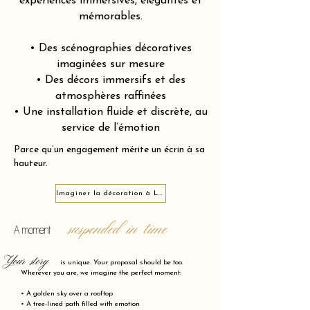
expériences immersives, élégantes et
mémorables.
• Des scénographies décoratives
imaginées sur mesure
• Des décors immersifs et des
atmosphères raffinées
• Une installation fluide et discrète, au
service de l’émotion
Parce qu’un engagement mérite un écrin à sa
hauteur.
Imaginer la décoration à Langogne 48300
suspended in time
A moment
Your story
is unique. Your proposal should be too.
Wherever you are, we imagine the perfect moment:
• A golden sky over a rooftop
• A tree-lined path filled with emotion