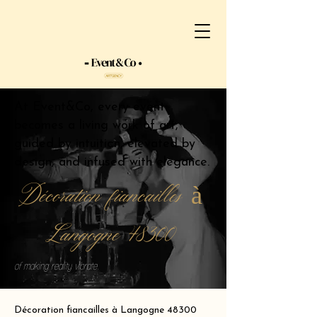
At Event&Co, every event
becomes a living work of art,
guided by intuition, elevated by
design, and infused with elegance.
Décoration fiancailles à
Langogne 48300
of making reality vibrate.
Décoration fiancailles à Langogne 48300