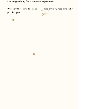
• A magical city for a timeless experience
We craft the scene for your beautifully, meaningfully,
"Yes"
just for you.