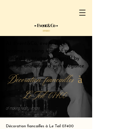
At Event&Co, every event
becomes a living work of art,
guided by intuition, elevated by
design, and infused with elegance.
Décoration fiancailles à
Le Teil 07400
of making reality vibrate.
Décoration fiancailles à Le Teil 07400