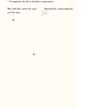
• A magical city for a timeless experience
We craft the scene for your beautifully, meaningfully,
"Yes"
just for you.