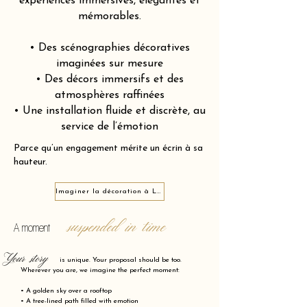
expériences immersives, élégantes et
mémorables.
• Des scénographies décoratives
imaginées sur mesure
• Des décors immersifs et des
atmosphères raffinées
• Une installation fluide et discrète, au
service de l’émotion
Parce qu’un engagement mérite un écrin à sa
hauteur.
Imaginer la décoration à Le Teil 07400
suspended in time
A moment
Your story
is unique. Your proposal should be too.
Wherever you are, we imagine the perfect moment:
• A golden sky over a rooftop
• A tree-lined path filled with emotion