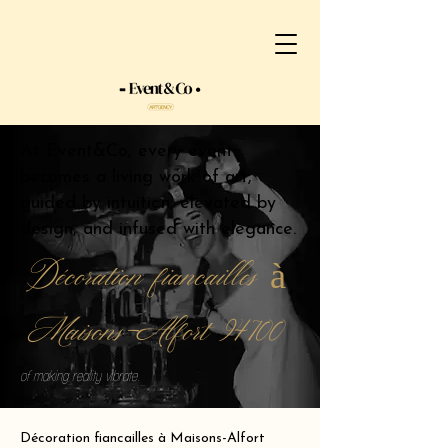
At Event&Co, every event
becomes a living work of art,
guided by intuition, elevated by
design, and infused with elegance.
Décoration fiancailles à
Maisons-Alfort 94700
of making reality vibrate.
Décoration fiancailles à Maisons-Alfort