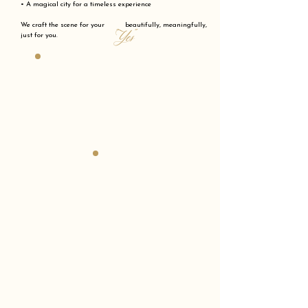
• A magical city for a timeless experience
We craft the scene for your beautifully, meaningfully,
"Yes"
just for you.