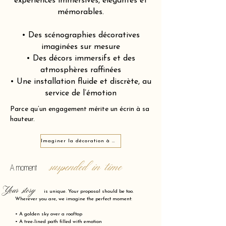
expériences immersives, élégantes et
mémorables.
• Des scénographies décoratives
imaginées sur mesure
• Des décors immersifs et des
atmosphères raffinées
• Une installation fluide et discrète, au
service de l’émotion
Parce qu’un engagement mérite un écrin à sa
hauteur.
Imaginer la décoration à Maisons-Alfort 94700
suspended in time
A moment
Your story
is unique. Your proposal should be too.
Wherever you are, we imagine the perfect moment:
• A golden sky over a rooftop
• A tree-lined path filled with emotion