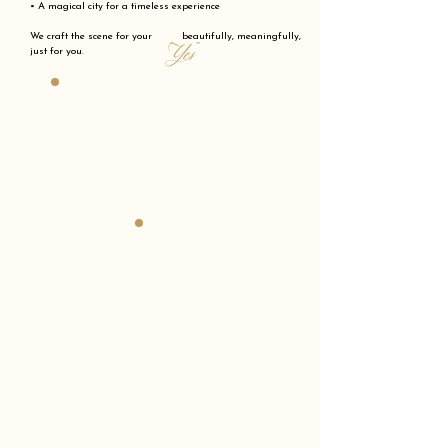
• A magical city for a timeless experience
We craft the scene for your beautifully, meaningfully,
"Yes"
just for you.