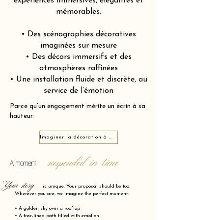
expériences immersives, élégantes et
mémorables.
• Des scénographies décoratives
imaginées sur mesure
• Des décors immersifs et des
atmosphères raffinées
• Une installation fluide et discrète, au
service de l’émotion
Parce qu’un engagement mérite un écrin à sa
hauteur.
Imaginer la décoration à Melun 77000
suspended in time
A moment
Your story
is unique. Your proposal should be too.
Wherever you are, we imagine the perfect moment:
• A golden sky over a rooftop
• A tree-lined path filled with emotion