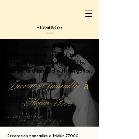
At Event&Co, every event
becomes a living work of art,
guided by intuition, elevated by
design, and infused with elegance.
Décoration fiancailles à
Melun 77000
of making reality vibrate.
Décoration fiancailles à Melun 77000