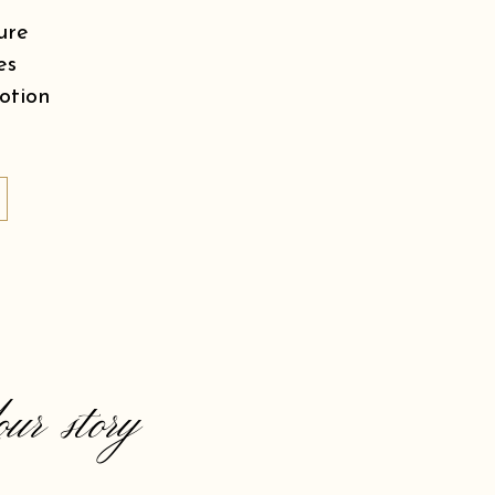
ure
es
motion
our story