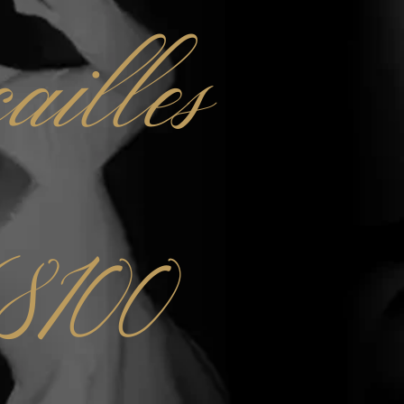
ailles
8100