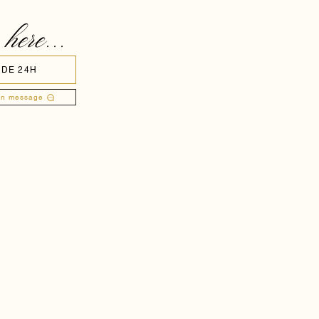
 here...
 DE 24H
un message