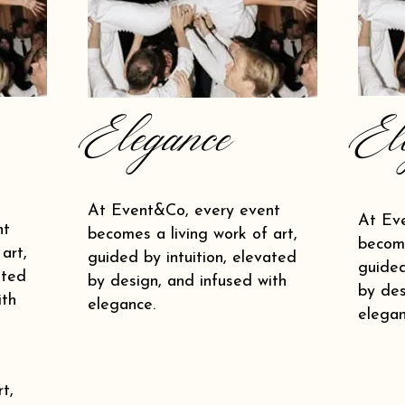
Elegance
El
At Event&Co, every event
At Ev
nt
becomes a living work of art,
become
art,
guided by intuition, elevated
guided
ated
by design, and infused with
by des
ith
elegance.
elegan
t,