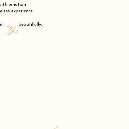
 with emotion
eless experience
 your beautifully,
"Yes"
.