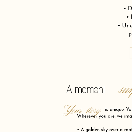
• D
• 
• Une
P
su
A moment
Your story
is unique. Your pro
Wherever you are, we ima
• A golden sky over a ro