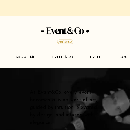
ABOUT ME
EVENT&CO
EVENT
COUR
At Event&Co, every event
becomes a living work of art,
guided by intuition, elevated
by design, and infused with
elegance.