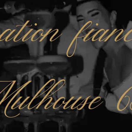
ation fianc
ulhouse 6