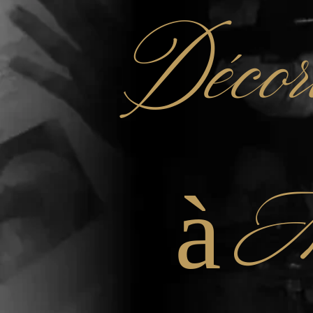
Décor
à M