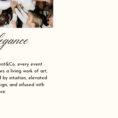
egance
ent&Co, every event
s a living work of art,
 by intuition, elevated
ign, and infused with
ce.