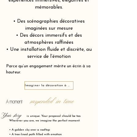
expériences immersives, élégantes et
mémorables.
• Des scénographies décoratives
imaginées sur mesure
• Des décors immersifs et des
atmosphères raffinées
• Une installation fluide et discrète, au
service de l’émotion
Parce qu’un engagement mérite un écrin à sa
hauteur.
Imaginer la décoration à Narbonne 11100
suspended in time
A moment
Your story
is unique. Your proposal should be too.
Wherever you are, we imagine the perfect moment:
• A golden sky over a rooftop
• A tree-lined path filled with emotion