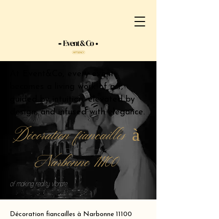
At Event&Co, every event
becomes a living work of art,
guided by intuition, elevated by
design, and infused with elegance.
Décoration fiancailles à
Narbonne 11100
of making reality vibrate.
Décoration fiancailles à Narbonne 11100