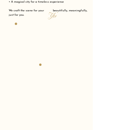
• A magical city for a timeless experience
We craft the scene for your beautifully, meaningfully,
"Yes"
just for you.