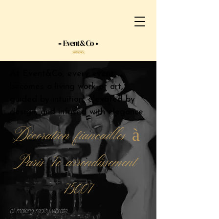
At Event&Co, every event
becomes a living work of art,
guided by intuition, elevated by
design, and infused with elegance.
Décoration fiancailles à
Paris 7e arrondissement
75007
of making reality vibrate.