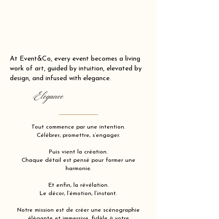
At Event&Co, every event becomes a living
work of art, guided by intuition, elevated by
design, and infused with elegance.
Elegance
Tout commence par une intention.
Célébrer, promettre, s’engager.
Puis vient la création.
Chaque détail est pensé pour former une
harmonie.
Et enfin, la révélation.
Le décor, l’émotion, l’instant.
Notre mission est de créer une scénographie
élégante et immersive, fidèle à votre