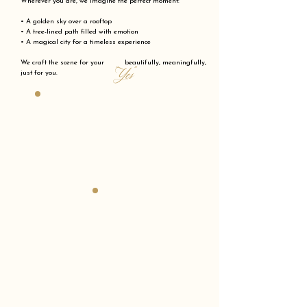
Wherever you are, we imagine the perfect moment:
• A golden sky over a rooftop
• A tree-lined path filled with emotion
• A magical city for a timeless experience
We craft the scene for your beautifully, meaningfully,
"Yes"
just for you.