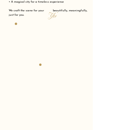
• A magical city for a timeless experience
We craft the scene for your beautifully, meaningfully,
"Yes"
just for you.