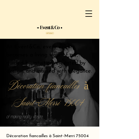
At Event&Co, every event
becomes a living work of art,
guided by intuition, elevated by
design, and infused with elegance.
Décoration fiancailles à
Saint-Merri 75004
of making reality vibrate.
Décoration fiancailles à Saint-Merri 75004