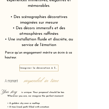
expériences immersives, élégantes et
mémorables.
• Des scénographies décoratives
imaginées sur mesure
• Des décors immersifs et des
atmosphères raffinées
• Une installation fluide et discrète, au
service de l’émotion
Parce qu’un engagement mérite un écrin à sa
hauteur.
Imaginer la décoration à Saint-Merri 75004
suspended in time
A moment
Your story
is unique. Your proposal should be too.
Wherever you are, we imagine the perfect moment:
• A golden sky over a rooftop
• A tree-lined path filled with emotion