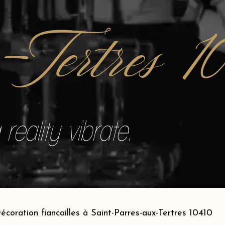
-Tertres 1
reality vibrate.
écoration fiancailles à Saint-Parres-aux-Tertres 10410