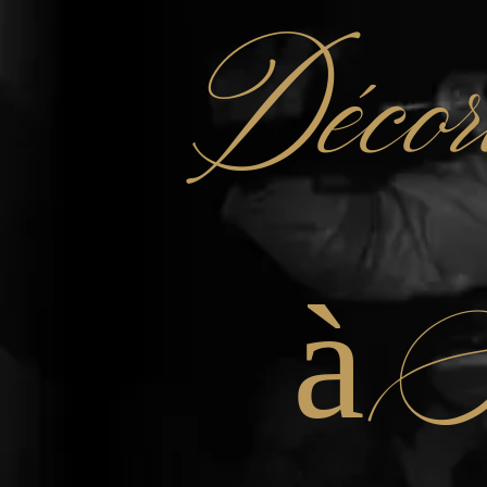
Décor
à S