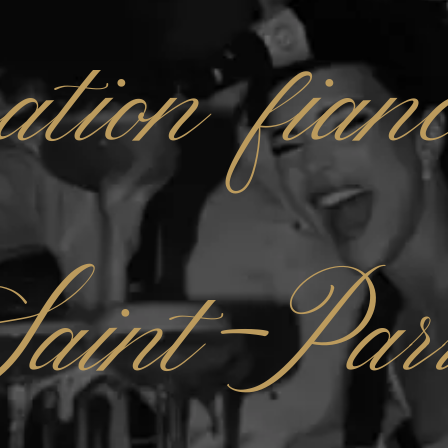
ation fianc
aint-Par