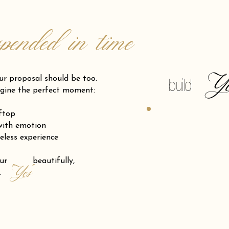
spended in time
Y
posal should be too.
build
gine the perfect moment:
oftop
 with emotion
eless experience
 your beautifully,
"Yes"
.