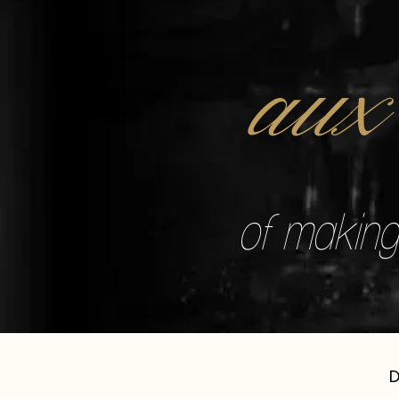
aux
of making 
D