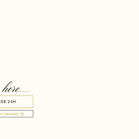
 here...
 DE 24H
un message