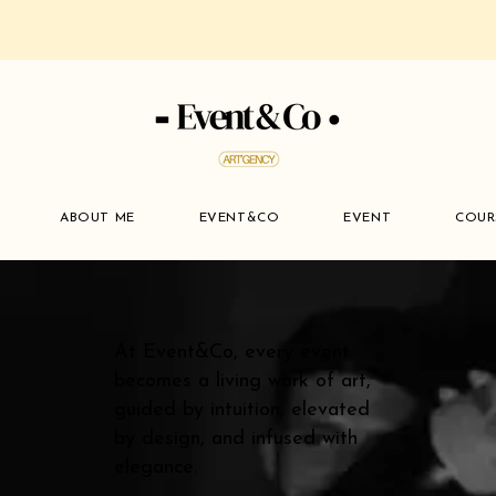
ABOUT ME
EVENT&CO
EVENT
COUR
At Event&Co, every event
becomes a living work of art,
guided by intuition, elevated
by design, and infused with
elegance.