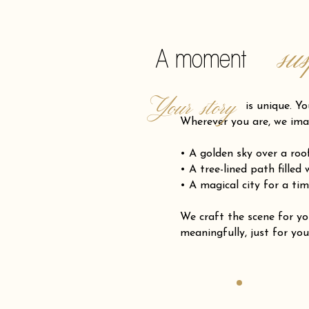
su
A moment
Your story
is unique. Your pro
Wherever you are, we ima
• A golden sky over a ro
• A tree-lined path filled
• A magical city for a tim
We craft the scene for
meaningfully, just for you