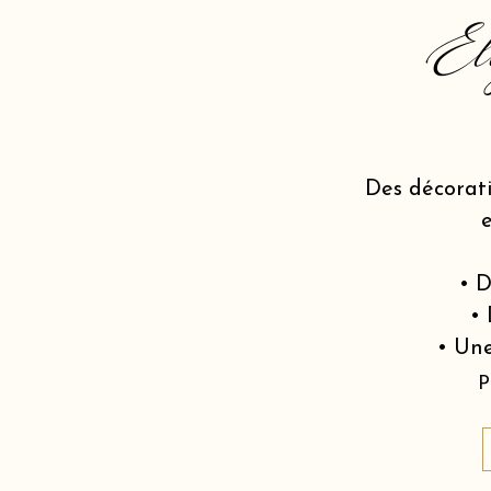
El
Des décorat
• D
• 
• Une
P