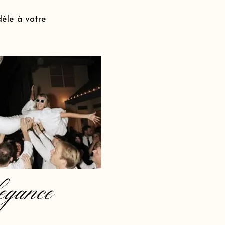
dèle à votre
egance