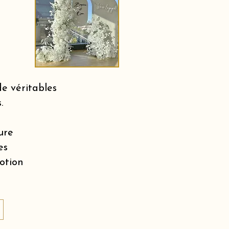
e véritables
.
ure
es
motion