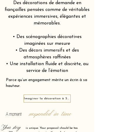
Des décorations de demande en
fiançailles pensées comme de véritables
expériences immersives, élégantes et
mémorables.
• Des scénographies décoratives
imaginées sur mesure
• Des décors immersifs et des
atmosphères raffinées
• Une installation fluide et discrète, au
service de l’émotion
Parce qu’un engagement mérite un écrin à sa
hauteur.
Imaginer la décoration à Sainte-Geneviève-des-Bois 91700
suspended in time
A moment
Your story
is unique. Your proposal should be too.