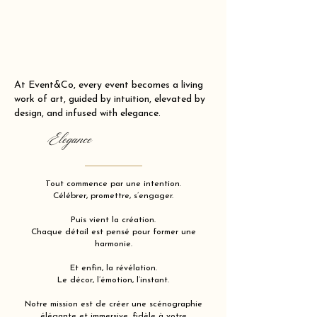
At Event&Co, every event becomes a living
work of art, guided by intuition, elevated by
design, and infused with elegance.
Elegance
Tout commence par une intention.
Célébrer, promettre, s’engager.
Puis vient la création.
Chaque détail est pensé pour former une
harmonie.
Et enfin, la révélation.
Le décor, l’émotion, l’instant.
Notre mission est de créer une scénographie
élégante et immersive, fidèle à votre