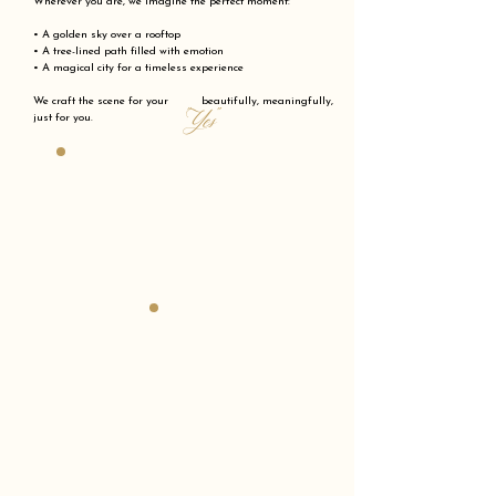
Wherever you are, we imagine the perfect moment:
• A golden sky over a rooftop
• A tree-lined path filled with emotion
• A magical city for a timeless experience
We craft the scene for your beautifully, meaningfully,
"Yes"
just for you.