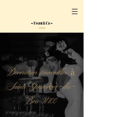
At Event&Co, every event
becomes a living work of art,
guided by intuition, elevated by
design, and infused with elegance.
Décoration fiancailles à
Sainte-Geneviève-des-
Bois 91700
of making reality vibrate.