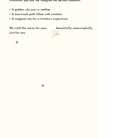
Wherever you are, we imagine the perfect moment:
• A golden sky over a rooftop
• A tree-lined path filled with emotion
• A magical city for a timeless experience
We craft the scene for your beautifully, meaningfully,
"Yes"
just for you.