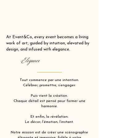
At Event&Co, every event becomes a living
work of art, guided by intuition, elevated by
design, and infused with elegance.
Elegance
Tout commence par une intention.
Célébrer, promettre, s’engager.
Puis vient la création.
Chaque détail est pensé pour former une
harmonie.
Et enfin, la révélation.
Le décor, l’émotion, l’instant.
Notre mission est de créer une scénographie
élégante et immersive, fidèle à votre