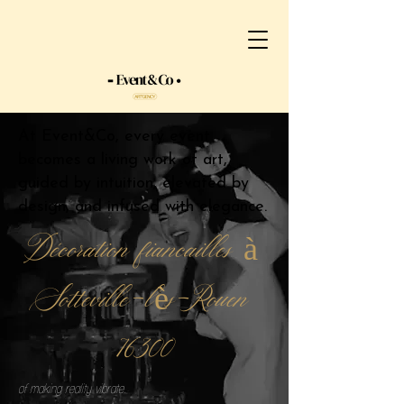
At Event&Co, every event
becomes a living work of art,
guided by intuition, elevated by
design, and infused with elegance.
Décoration fiancailles à
Sotteville-lès-Rouen
76300
of making reality vibrate.