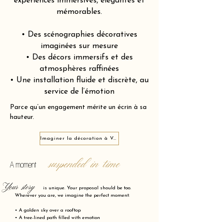
expériences immersives, élégantes et
mémorables.
• Des scénographies décoratives
imaginées sur mesure
• Des décors immersifs et des
atmosphères raffinées
• Une installation fluide et discrète, au
service de l’émotion
Parce qu’un engagement mérite un écrin à sa
hauteur.
Imaginer la décoration à Vannes 56000
suspended in time
A moment
Your story
is unique. Your proposal should be too.
Wherever you are, we imagine the perfect moment:
• A golden sky over a rooftop
• A tree-lined path filled with emotion