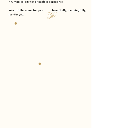
• A magical city for a timeless experience
We craft the scene for your beautifully, meaningfully,
"Yes"
just for you.