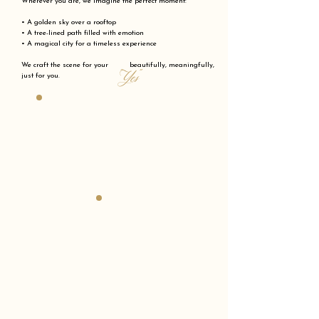
Wherever you are, we imagine the perfect moment:
• A golden sky over a rooftop
• A tree-lined path filled with emotion
• A magical city for a timeless experience
We craft the scene for your beautifully, meaningfully,
"Yes"
just for you.