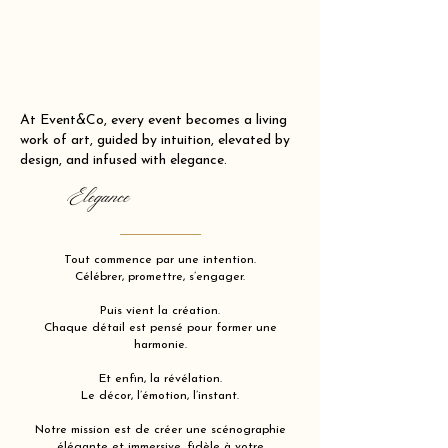
At Event&Co, every event becomes a living
work of art, guided by intuition, elevated by
design, and infused with elegance.
Elegance
Tout commence par une intention.
Célébrer, promettre, s’engager.
Puis vient la création.
Chaque détail est pensé pour former une
harmonie.
Et enfin, la révélation.
Le décor, l’émotion, l’instant.
Notre mission est de créer une scénographie
élégante et immersive, fidèle à votre