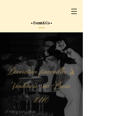
At Event&Co, every event
becomes a living work of art,
guided by intuition, elevated by
design, and infused with elegance.
Décoration fiancailles à
Vendeuvre-sur-Barse
10140
of making reality vibrate.