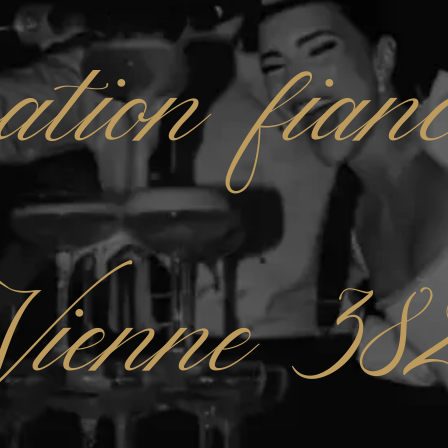
ation fianc
Vienne 38