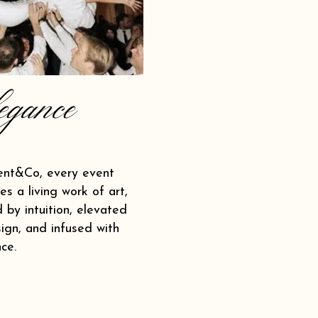
egance
ent&Co, every event
s a living work of art,
 by intuition, elevated
ign, and infused with
ce.