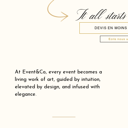
It all starts
DEVIS EN MOINS
Ecris nous 
At Event&Co, every event becomes a
living work of art, guided by intuition,
elevated by design, and infused with
elegance.