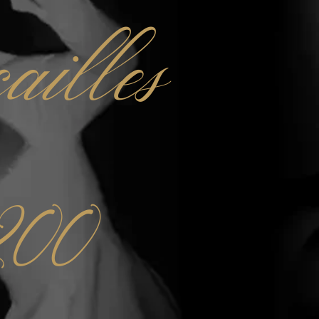
ailles
200