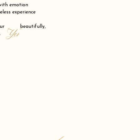
 with emotion
eless experience
 your beautifully,
"Yes"
.