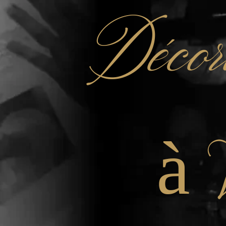
Décor
à 