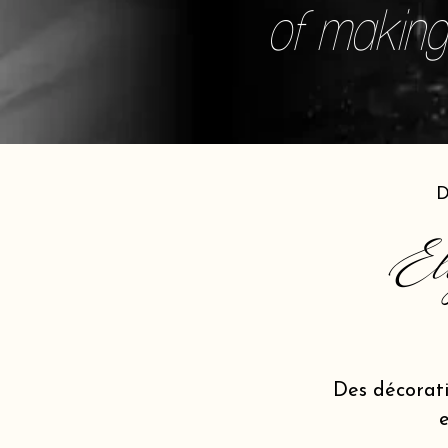
of making 
D
El
Des décorat