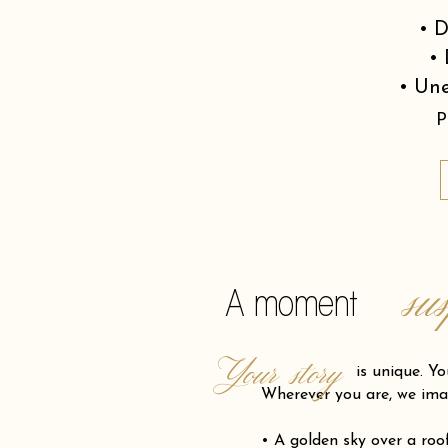
• D
• 
• Une
P
su
A moment
Your story
is unique. Your pro
Wherever you are, we ima
• A golden sky over a ro