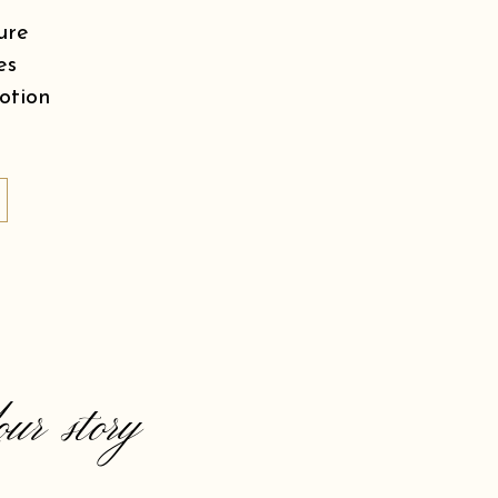
ure
es
motion
our story