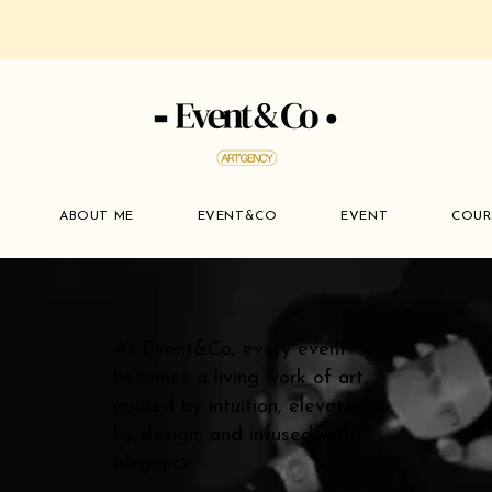
ABOUT ME
EVENT&CO
EVENT
COUR
At Event&Co, every event
becomes a living work of art,
guided by intuition, elevated
by design, and infused with
elegance.