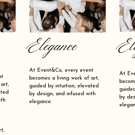
Elegance
El
At Event&Co, every event
At Ev
nt
becomes a living work of art,
become
art,
guided by intuition, elevated
guided
ated
by design, and infused with
by des
ith
elegance.
elegan
t,