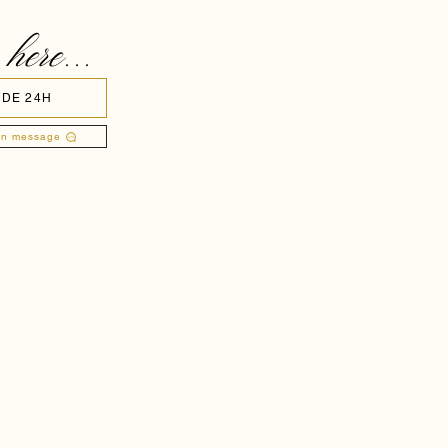
 here...
 DE 24H
un message