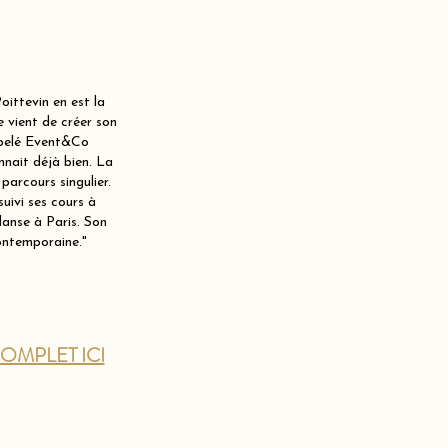
Poittevin en est la
 vient de créer son
appelé Event&Co
nnait déjà bien. La
parcours singulier.
suivi ses cours à
danse à Paris. Son
ontemporaine."
OMPLET ICI