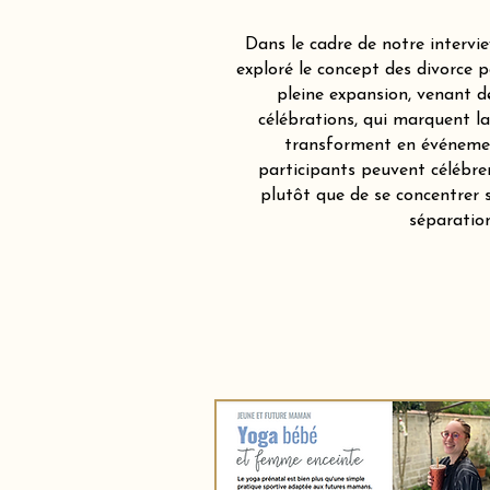
Dans le cadre de notre intervi
exploré le concept des divorce
pleine expansion, venant d
célébrations, qui marquent la
transforment en événemen
participants peuvent célébr
plutôt que de se concentrer s
séparation