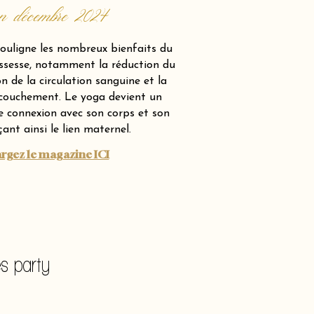
on décembre 2024
 souligne les nombreux bienfaits du
ssesse, notamment la réduction du
on de la circulation sanguine et la
ccouchement. Le yoga devient un
 connexion avec son corps et son
ant ainsi le lien maternel.
rgez le magazine ICI
es party