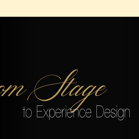
om Stage
to Experience Design