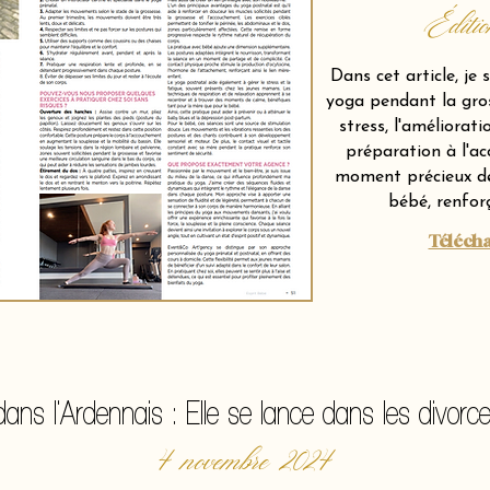
Éditi
Dans cet article, je
yoga pendant la gro
stress, l'améliorati
préparation à l'a
moment précieux de
bébé, renforç
Télécha
 dans l'Ardennais : Elle se lance dans les divorc
4 novembre 2024