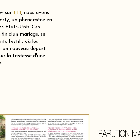
ew sur
TF1
, nous avons
 party, un phénomène en
es États-Unis. Ces
 fin d’un mariage, se
ts festifs où les
er un nouveau départ
ur la tristesse d'une
.
PARUTION MA