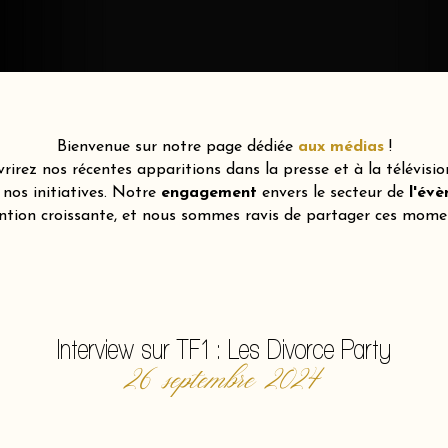
Bienvenue sur notre page dédiée
aux médias
!
vrirez nos récentes apparitions dans la presse et à la télévisio
 nos initiatives. Notre
engagement
envers le secteur de
l'év
ntion croissante, et nous sommes ravis de partager ces mome
Interview sur TF1 : Les Divorce Party
26 septembre 2024