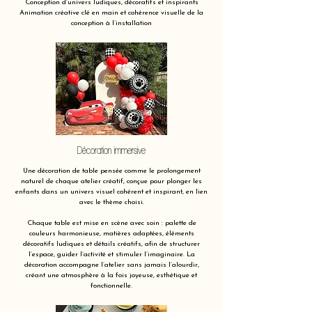
Conception d’univers ludiques, décoratifs et inspirants
Animation créative clé en main et cohérence visuelle de la
conception à l’installation
Décoration immersive
Une décoration de table pensée comme le prolongement
naturel de chaque atelier créatif, conçue pour plonger les
enfants dans un univers visuel cohérent et inspirant, en lien
avec le thème choisi.
Chaque table est mise en scène avec soin : palette de
couleurs harmonieuse, matières adaptées, éléments
décoratifs ludiques et détails créatifs, afin de structurer
l’espace, guider l’activité et stimuler l’imaginaire. La
décoration accompagne l’atelier sans jamais l’alourdir,
créant une atmosphère à la fois joyeuse, esthétique et
fonctionnelle.