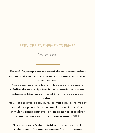
SERVICES ÉVÈNEMENTS PRIVÉS
Nos services
Event & Co, chaque atelier créatif d’anniversaire enfant
est imaginé comme une expérience ludique et artistique
à part entière.
Nous accompagnons les familles avec une approche
créative, douce et soignée afin de concevoir des ateliers
adaptés à l’âge, aux envies et à l’univers de chaque
enfant.
Nous jouons avec les couleurs, les matières, les formes et
les thèmes pour créer un moment joyeux, immersif et
stimulant, pensé pour éveiller l’imagination et célébrer
cet anniversaire de façon unique à Anvers 2000
Nos prestations Atelier créatif anniversaire enfant :
Ateliers créatifs d’anniversaire enfant sur-mesure