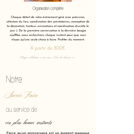
Organisation complète
Chaque détail de votre événement géré avec précision,
sélection du lieu, coordination des prestataires, conception de
la décoration, traiteur, animations et coordination discrète le
jour J. De la première conversation à la dernière bougie
soufflée, nous orchestrons chaque instant pour que vous
n'ayez qu'une seule chose à faire. Profiter du moment.
A partir de 800€
Chaque célébration a une âme. Nous lui donnons vie.
Notre
Savoir Faire
au service de
vos plus beaux instants
Parce qu’un anniversaire est un moment magique