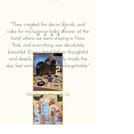
"They created the decor, florals, and
cake for my surprise baby shower at the
hotel where we were staying in New
York, and everything was absolutely
beautiful. Every detail felt so thoughtful
and deeply touching. It truly made the
day feel extra special and unforgettable."
KERSTIN HAHN
Baby shower - New York City