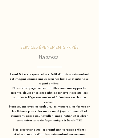
SERVICES ÉVÈNEMENTS PRIVÉS
Nos services
Event & Co, chaque atelier créatif d’anniversaire enfant
est imaginé comme une expérience ludique et artistique
à part entière.
Nous accompagnons les familles avec une approche
créative, douce et soignée afin de concevoir des ateliers
adaptés à l’âge, aux envies et à l’univers de chaque
enfant.
Nous jouons avec les couleurs, les matières, les formes et
les thèmes pour créer un moment joyeux, immersif et
stimulant, pensé pour éveiller l’imagination et célébrer
cet anniversaire de façon unique à Belair 1130
Nos prestations Atelier créatif anniversaire enfant :
Ateliers créatifs d’anniversaire enfant sur-mesure