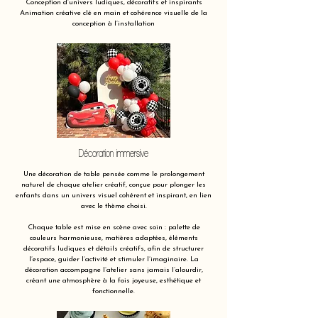
Conception d’univers ludiques, décoratifs et inspirants
Animation créative clé en main et cohérence visuelle de la
conception à l’installation
Décoration immersive
Une décoration de table pensée comme le prolongement
naturel de chaque atelier créatif, conçue pour plonger les
enfants dans un univers visuel cohérent et inspirant, en lien
avec le thème choisi.
Chaque table est mise en scène avec soin : palette de
couleurs harmonieuse, matières adaptées, éléments
décoratifs ludiques et détails créatifs, afin de structurer
l’espace, guider l’activité et stimuler l’imaginaire. La
décoration accompagne l’atelier sans jamais l’alourdir,
créant une atmosphère à la fois joyeuse, esthétique et
fonctionnelle.