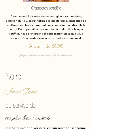
Organisation complète
Chaque détail de votre événement géré avec précision,
sélection du lieu, coordination des prestataires, conception de
la décoration, traiteur, animations et coordination discrète le
jour J. De la première conversation à la dernière bougie
soufflée, nous orchestrons chaque instant pour que vous
n'ayez qu'une seule chose à faire. Profiter du moment.
A partir de 800€
Chaque célébration a une âme. Nous lui donnons vie.
Notre
Savoir Faire
au service de
vos plus beaux instants
Parce qu’un anniversaire est un moment magique