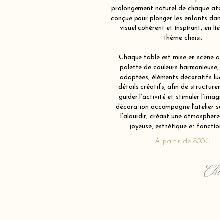
prolongement naturel de chaque atel
conçue pour plonger les enfants dan
visuel cohérent et inspirant, en li
thème choisi.
Chaque table est mise en scène av
palette de couleurs harmonieuse,
adaptées, éléments décoratifs lu
détails créatifs, afin de structurer
guider l’activité et stimuler l’imag
décoration accompagne l’atelier s
l’alourdir, créant une atmosphère 
joyeuse, esthétique et fonction
A partir de 800€
Cha