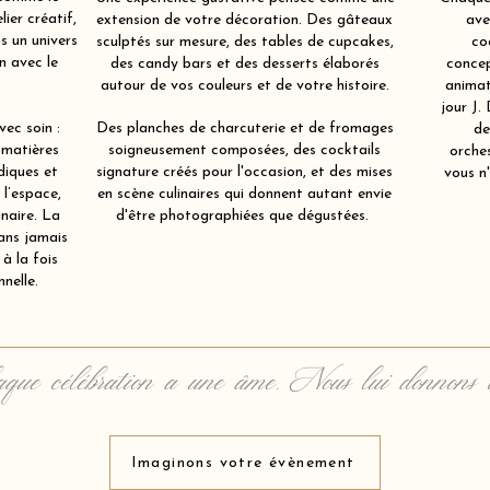
ier créatif,
extension de votre décoration. Des gâteaux
ave
s un univers
sculptés sur mesure, des tables de cupcakes,
co
en avec le
des candy bars et des desserts élaborés
concep
autour de vos couleurs et de votre histoire.
animat
jour J.
ec soin :
Des planches de charcuterie et de fromages
de
 matières
soigneusement composées, des cocktails
orche
diques et
signature créés pour l'occasion, et des mises
vous n'
 l’espace,
en scène culinaires qui donnent autant envie
inaire. La
d'être photographiées que dégustées.
ans jamais
à la fois
nelle.
que célébration a une âme. Nous lui donnons 
Imaginons votre évènement