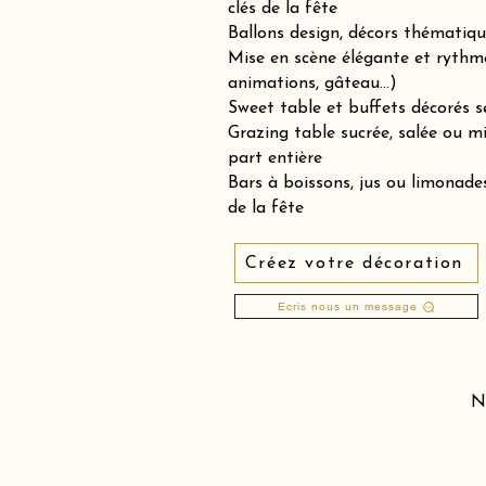
clés de la fête
Ballons design, décors thématiqu
Mise en scène élégante et rythm
animations, gâteau…)
Sweet table et buffets décorés se
Grazing table sucrée, salée ou 
part entière
Bars à boissons, jus ou limonades
de la fête
Créez votre décoration
Ecris nous un message
N