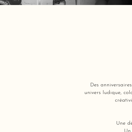
Des anniversaires
univers ludique, col
créativ
Une dé
Un 