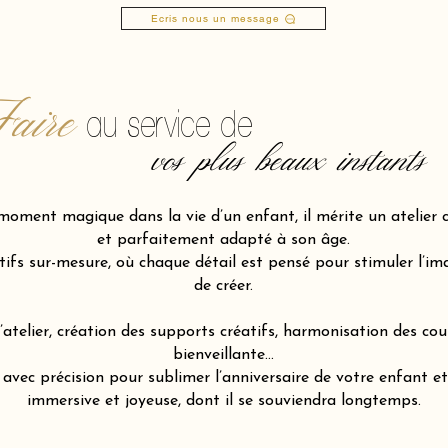
Ecris nous un message
aire
au service de
vos plus beaux instants
moment magique dans la vie d’un enfant, il mérite un atelier c
et parfaitement adapté à son âge.
fs sur-mesure, où chaque détail est pensé pour stimuler l’imagi
de créer.
atelier, création des supports créatifs, harmonisation des cou
bienveillante…
ec précision pour sublimer l’anniversaire de votre enfant et 
immersive et joyeuse, dont il se souviendra longtemps.