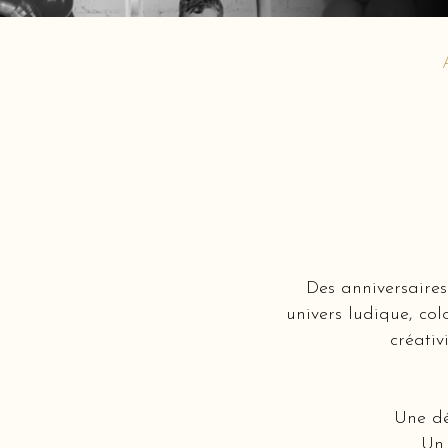
Des anniversaires
univers ludique, col
créativ
Une dé
Un 