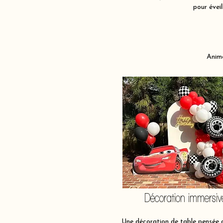
pour évei
Anima
Décoration immersiv
Une décoration de table pensée