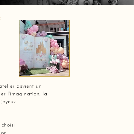
0
telier devient un
er l’imagination, la
 joyeux.
choisi
ion