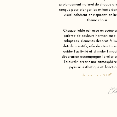
prolongement naturel de chaque atel
conçue pour plonger les enfants dan
visuel cohérent et inspirant, en li
thème choisi.
Chaque table est mise en scène av
palette de couleurs harmonieuse,
adaptées, éléments décoratifs lu
détails créatifs, afin de structurer
guider l’activité et stimuler l’imag
décoration accompagne l’atelier s
l’alourdir, créant une atmosphère 
joyeuse, esthétique et fonction
A partir de 800€
Cha