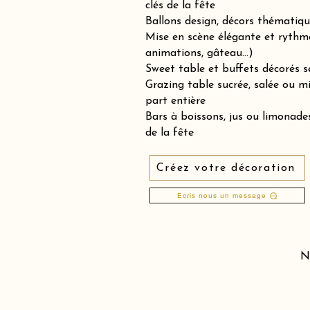
clés de la fête
Ballons design, décors thématiqu
Mise en scène élégante et rythm
animations, gâteau…)
Sweet table et buffets décorés se
Grazing table sucrée, salée ou 
part entière
Bars à boissons, jus ou limonades
de la fête
Créez votre décoration
Ecris nous un message
N