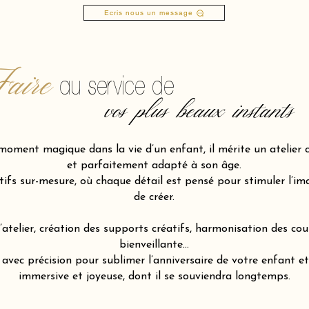
Ecris nous un message
aire
au service de
vos plus beaux instants
moment magique dans la vie d’un enfant, il mérite un atelier c
et parfaitement adapté à son âge.
fs sur-mesure, où chaque détail est pensé pour stimuler l’imagi
de créer.
atelier, création des supports créatifs, harmonisation des cou
bienveillante…
ec précision pour sublimer l’anniversaire de votre enfant et 
immersive et joyeuse, dont il se souviendra longtemps.