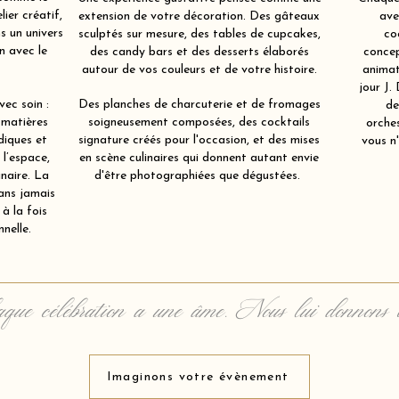
ier créatif,
extension de votre décoration. Des gâteaux
ave
s un univers
sculptés sur mesure, des tables de cupcakes,
co
en avec le
des candy bars et des desserts élaborés
concep
autour de vos couleurs et de votre histoire.
animat
jour J.
ec soin :
Des planches de charcuterie et de fromages
de
 matières
soigneusement composées, des cocktails
orche
diques et
signature créés pour l'occasion, et des mises
vous n'
 l’espace,
en scène culinaires qui donnent autant envie
inaire. La
d'être photographiées que dégustées.
ans jamais
à la fois
nelle.
que célébration a une âme. Nous lui donnons 
Imaginons votre évènement