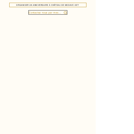
ORGANISER UN ANNIVERSAIRE À CHÂTEAU DE MODAVE 4577
Contactez nous par message