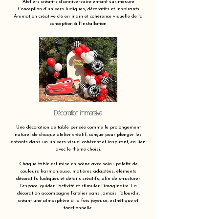
Ateliers créatifs d’anniversaire enfant sur-mesure
Conception d’univers ludiques, décoratifs et inspirants
Animation créative clé en main et cohérence visuelle de la
conception à l’installation
Décoration immersive
Une décoration de table pensée comme le prolongement
naturel de chaque atelier créatif, conçue pour plonger les
enfants dans un univers visuel cohérent et inspirant, en lien
avec le thème choisi.
Chaque table est mise en scène avec soin : palette de
couleurs harmonieuse, matières adaptées, éléments
décoratifs ludiques et détails créatifs, afin de structurer
l’espace, guider l’activité et stimuler l’imaginaire. La
décoration accompagne l’atelier sans jamais l’alourdir,
créant une atmosphère à la fois joyeuse, esthétique et
fonctionnelle.