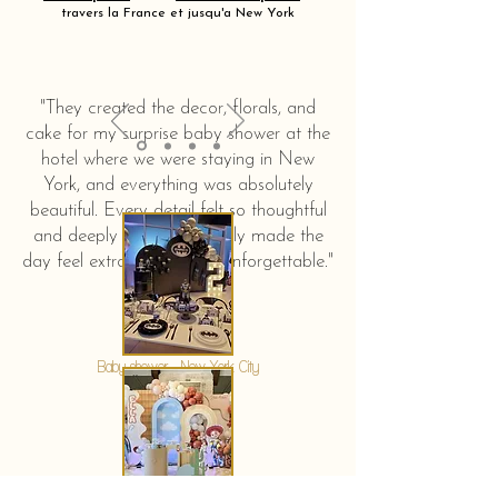
travers la France et jusqu'a New York
"They created the decor, florals, and
cake for my surprise baby shower at the
hotel where we were staying in New
York, and everything was absolutely
beautiful. Every detail felt so thoughtful
and deeply touching. It truly made the
day feel extra special and unforgettable."
KERSTIN HAHN
Baby shower - New York City