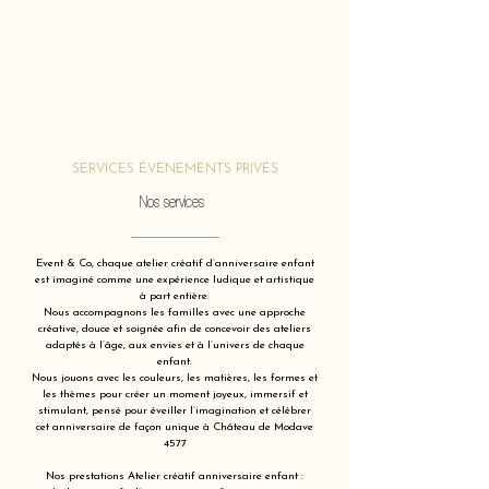
SERVICES ÉVÈNEMENTS PRIVÉS
Nos services
Event & Co, chaque atelier créatif d’anniversaire enfant
est imaginé comme une expérience ludique et artistique
à part entière.
Nous accompagnons les familles avec une approche
créative, douce et soignée afin de concevoir des ateliers
adaptés à l’âge, aux envies et à l’univers de chaque
enfant.
Nous jouons avec les couleurs, les matières, les formes et
les thèmes pour créer un moment joyeux, immersif et
stimulant, pensé pour éveiller l’imagination et célébrer
cet anniversaire de façon unique à Château de Modave
4577
Nos prestations Atelier créatif anniversaire enfant :