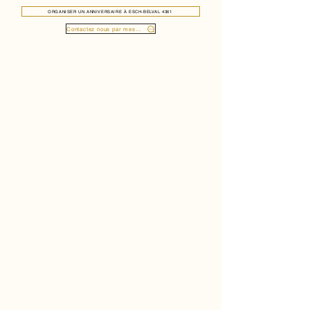
ORGANISER UN ANNIVERSAIRE À ESCH-BELVAL 4361
Contactez nous par message