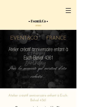
EVENT&CO FRANCE
Atelier créatif anniversaire enfant à
Esch-Belval 4361
Pour les moments qui méritent d'etre
orchestré...
Atelier créatif anniversaire enfant à Esch-
Belval 4361