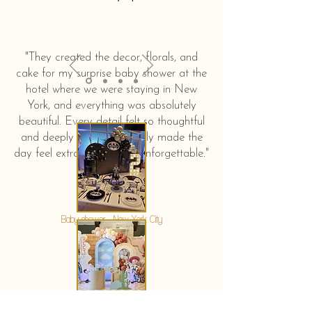
"They created the decor, florals, and
cake for my surprise baby shower at the
hotel where we were staying in New
York, and everything was absolutely
beautiful. Every detail felt so thoughtful
and deeply touching. It truly made the
day feel extra special and unforgettable."
KERSTIN HAHN
Baby shower - New York City