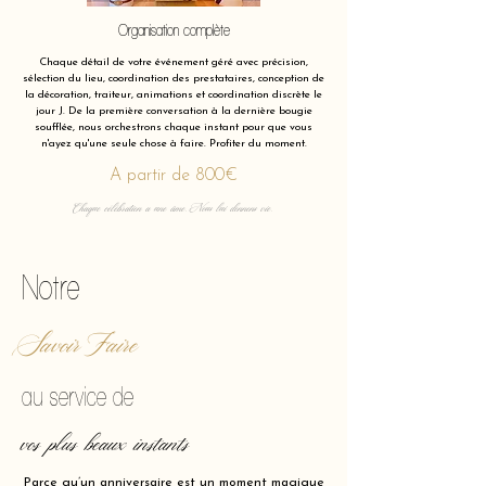
Organisation complète
Chaque détail de votre événement géré avec précision,
sélection du lieu, coordination des prestataires, conception de
la décoration, traiteur, animations et coordination discrète le
jour J. De la première conversation à la dernière bougie
soufflée, nous orchestrons chaque instant pour que vous
n'ayez qu'une seule chose à faire. Profiter du moment.
A partir de 800€
Chaque célébration a une âme. Nous lui donnons vie.
Notre
Savoir Faire
au service de
vos plus beaux instants
Parce qu’un anniversaire est un moment magique