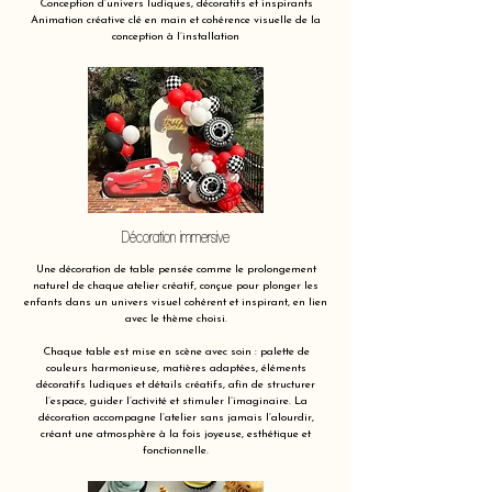
Conception d’univers ludiques, décoratifs et inspirants
Animation créative clé en main et cohérence visuelle de la
conception à l’installation
Décoration immersive
Une décoration de table pensée comme le prolongement
naturel de chaque atelier créatif, conçue pour plonger les
enfants dans un univers visuel cohérent et inspirant, en lien
avec le thème choisi.
Chaque table est mise en scène avec soin : palette de
couleurs harmonieuse, matières adaptées, éléments
décoratifs ludiques et détails créatifs, afin de structurer
l’espace, guider l’activité et stimuler l’imaginaire. La
décoration accompagne l’atelier sans jamais l’alourdir,
créant une atmosphère à la fois joyeuse, esthétique et
fonctionnelle.