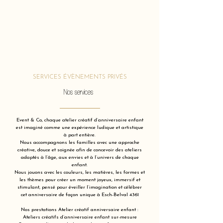
SERVICES ÉVÈNEMENTS PRIVÉS
Nos services
Event & Co, chaque atelier créatif d’anniversaire enfant
est imaginé comme une expérience ludique et artistique
à part entière.
Nous accompagnons les familles avec une approche
créative, douce et soignée afin de concevoir des ateliers
adaptés à l’âge, aux envies et à l’univers de chaque
enfant.
Nous jouons avec les couleurs, les matières, les formes et
les thèmes pour créer un moment joyeux, immersif et
stimulant, pensé pour éveiller l’imagination et célébrer
cet anniversaire de façon unique à Esch-Belval 4361
Nos prestations Atelier créatif anniversaire enfant :
Ateliers créatifs d’anniversaire enfant sur-mesure