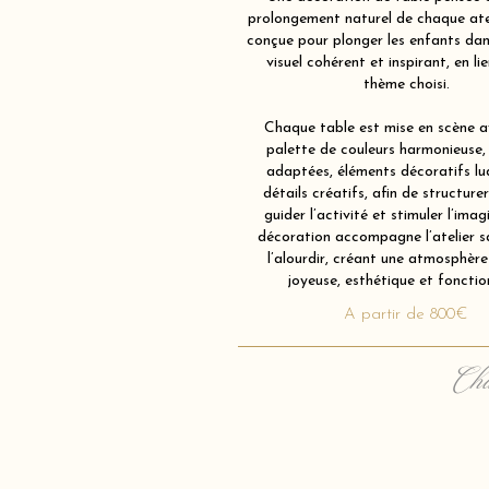
prolongement naturel de chaque atel
conçue pour plonger les enfants dan
visuel cohérent et inspirant, en li
thème choisi.
Chaque table est mise en scène av
palette de couleurs harmonieuse,
adaptées, éléments décoratifs lu
détails créatifs, afin de structurer
guider l’activité et stimuler l’imag
décoration accompagne l’atelier s
l’alourdir, créant une atmosphère 
joyeuse, esthétique et fonction
A partir de 800€
Cha