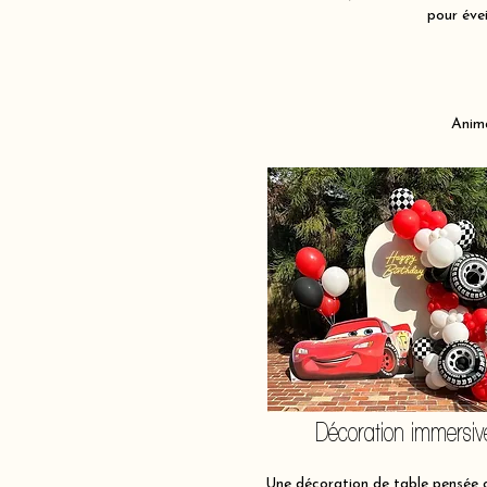
pour évei
Anima
Décoration immersiv
Une décoration de table pensée