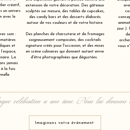
ier créatif,
extension de votre décoration. Des gâteaux
ave
s un univers
sculptés sur mesure, des tables de cupcakes,
co
en avec le
des candy bars et des desserts élaborés
concep
autour de vos couleurs et de votre histoire.
animat
jour J.
ec soin :
Des planches de charcuterie et de fromages
de
 matières
soigneusement composées, des cocktails
orche
diques et
signature créés pour l'occasion, et des mises
vous n'
 l’espace,
en scène culinaires qui donnent autant envie
inaire. La
d'être photographiées que dégustées.
ans jamais
à la fois
nelle.
que célébration a une âme. Nous lui donnons 
Imaginons votre évènement