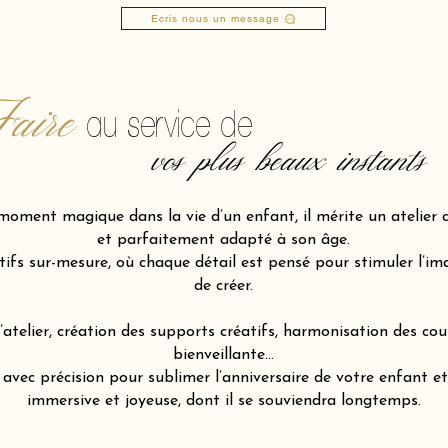
Ecris nous un message
aire
au service de
vos plus beaux instants
moment magique dans la vie d’un enfant, il mérite un atelier c
et parfaitement adapté à son âge.
fs sur-mesure, où chaque détail est pensé pour stimuler l’imagi
de créer.
atelier, création des supports créatifs, harmonisation des cou
bienveillante…
ec précision pour sublimer l’anniversaire de votre enfant et 
immersive et joyeuse, dont il se souviendra longtemps.