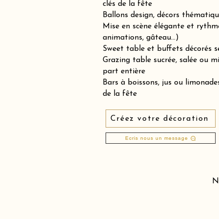
clés de la fête
Ballons design, décors thématiqu
Mise en scène élégante et rythm
animations, gâteau…)
Sweet table et buffets décorés se
Grazing table sucrée, salée ou 
part entière
Bars à boissons, jus ou limonades
de la fête
Créez votre décoration
Ecris nous un message
N