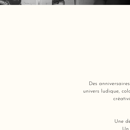
Des anniversaires
univers ludique, col
créativ
Une dé
Un 