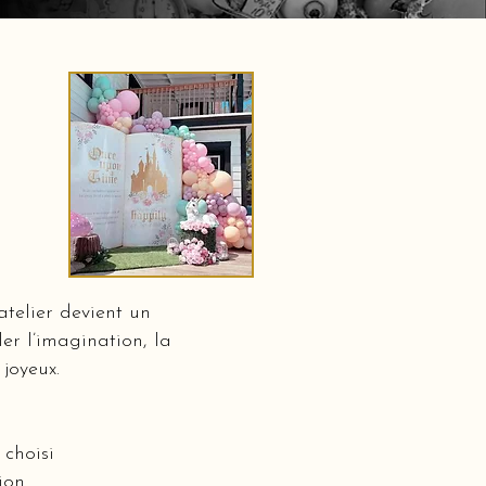
0
telier devient un
er l’imagination, la
 joyeux.
choisi
ion