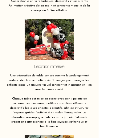
Conception d’univers ludiques, décoratifs et inspirants
Animation créative clé en main et cohérence visuelle de la
conception à l’installation
Décoration immersive
Une décoration de table pensée comme le prolongement
naturel de chaque atelier créatif, conçue pour plonger les
enfants dans un univers visuel cohérent et inspirant, en lien
avec le thème choisi.
Chaque table est mise en scène avec soin : palette de
couleurs harmonieuse, matières adaptées, éléments
décoratifs ludiques et détails créatifs, afin de structurer
l’espace, guider l’activité et stimuler l’imaginaire. La
décoration accompagne l’atelier sans jamais l’alourdir,
créant une atmosphère à la fois joyeuse, esthétique et
fonctionnelle.