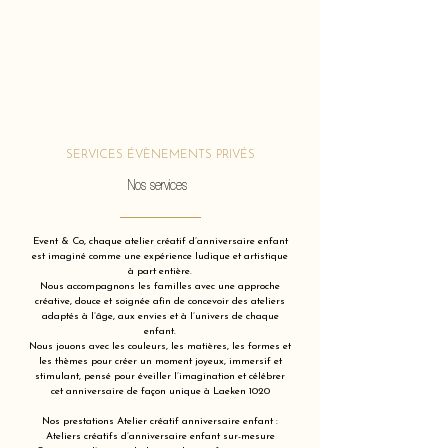
SERVICES ÉVÈNEMENTS PRIVÉS
Nos services
Event & Co, chaque atelier créatif d’anniversaire enfant
est imaginé comme une expérience ludique et artistique
à part entière.
Nous accompagnons les familles avec une approche
créative, douce et soignée afin de concevoir des ateliers
adaptés à l’âge, aux envies et à l’univers de chaque
enfant.
Nous jouons avec les couleurs, les matières, les formes et
les thèmes pour créer un moment joyeux, immersif et
stimulant, pensé pour éveiller l’imagination et célébrer
cet anniversaire de façon unique à Laeken 1020
Nos prestations Atelier créatif anniversaire enfant :
Ateliers créatifs d’anniversaire enfant sur-mesure