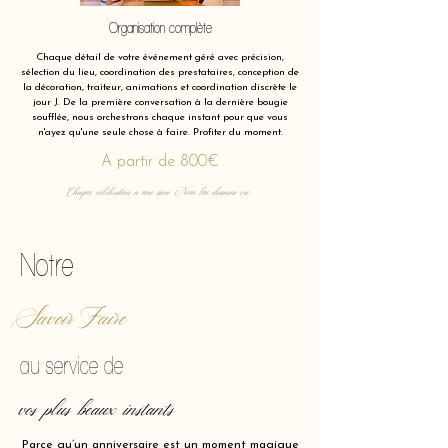
Organisation complète
Chaque détail de votre événement géré avec précision,
sélection du lieu, coordination des prestataires, conception de
la décoration, traiteur, animations et coordination discrète le
jour J. De la première conversation à la dernière bougie
soufflée, nous orchestrons chaque instant pour que vous
n'ayez qu'une seule chose à faire. Profiter du moment.
A partir de 800€
Chaque célébration a une âme. Nous lui donnons vie.
Notre
Savoir Faire
au service de
vos plus beaux instants
Parce qu’un anniversaire est un moment magique