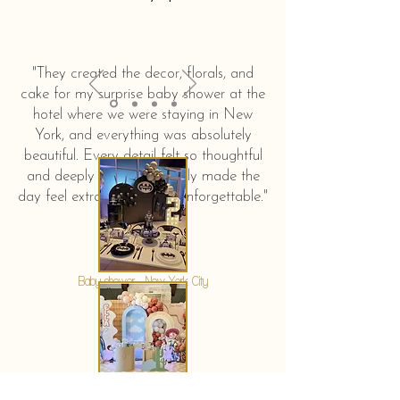
"They created the decor, florals, and
cake for my surprise baby shower at the
hotel where we were staying in New
York, and everything was absolutely
beautiful. Every detail felt so thoughtful
and deeply touching. It truly made the
day feel extra special and unforgettable."
KERSTIN HAHN
Baby shower - New York City