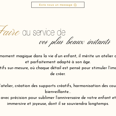
Ecris nous un message
aire
au service de
vos plus beaux instants
moment magique dans la vie d’un enfant, il mérite un atelier c
et parfaitement adapté à son âge.
fs sur-mesure, où chaque détail est pensé pour stimuler l’imagi
de créer.
atelier, création des supports créatifs, harmonisation des cou
bienveillante…
ec précision pour sublimer l’anniversaire de votre enfant et 
immersive et joyeuse, dont il se souviendra longtemps.