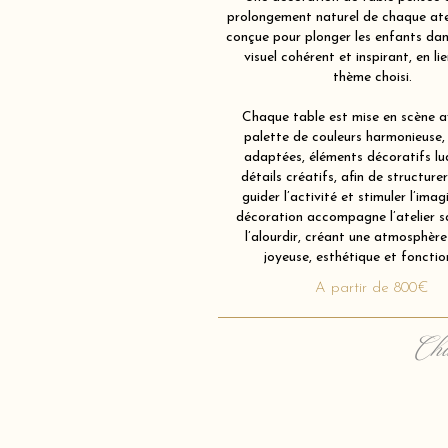
prolongement naturel de chaque atel
conçue pour plonger les enfants dan
visuel cohérent et inspirant, en li
thème choisi.
Chaque table est mise en scène av
palette de couleurs harmonieuse,
adaptées, éléments décoratifs lu
détails créatifs, afin de structurer
guider l’activité et stimuler l’imag
décoration accompagne l’atelier s
l’alourdir, créant une atmosphère 
joyeuse, esthétique et fonction
A partir de 800€
Cha