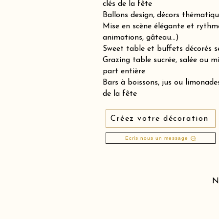
clés de la fête
Ballons design, décors thématiqu
Mise en scène élégante et rythm
animations, gâteau…)
Sweet table et buffets décorés se
Grazing table sucrée, salée ou 
part entière
Bars à boissons, jus ou limonades
de la fête
Créez votre décoration
Ecris nous un message
N