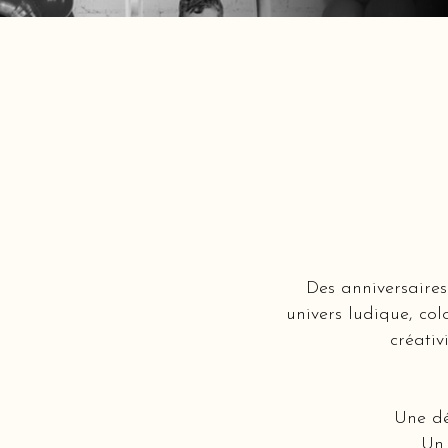
Des anniversaires
univers ludique, col
créativ
Une dé
Un 