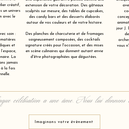
ier créatif,
extension de votre décoration. Des gâteaux
ave
s un univers
sculptés sur mesure, des tables de cupcakes,
co
en avec le
des candy bars et des desserts élaborés
concep
autour de vos couleurs et de votre histoire.
animat
jour J.
ec soin :
Des planches de charcuterie et de fromages
de
 matières
soigneusement composées, des cocktails
orche
diques et
signature créés pour l'occasion, et des mises
vous n'
 l’espace,
en scène culinaires qui donnent autant envie
inaire. La
d'être photographiées que dégustées.
ans jamais
à la fois
nelle.
que célébration a une âme. Nous lui donnons 
Imaginons votre évènement