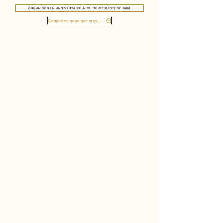
ORGANISER UN ANNIVERSAIRE À MUIDE-MEULESTEDE 9000
Contactez nous par message