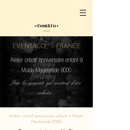
EVENT&CO FRANCE
Atelier créatif anniversaire enfant à
Muide-Meulestede 9000
Pour les moments qui méritent d'etre
orchestré...
Atelier créatif anniversaire enfant à Muide-
Meulestede 9000