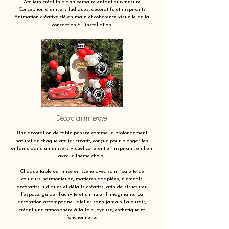
Ateliers créatifs d’anniversaire enfant sur-mesure
Conception d’univers ludiques, décoratifs et inspirants
Animation créative clé en main et cohérence visuelle de la
conception à l’installation
Décoration immersive
Une décoration de table pensée comme le prolongement
naturel de chaque atelier créatif, conçue pour plonger les
enfants dans un univers visuel cohérent et inspirant, en lien
avec le thème choisi.
Chaque table est mise en scène avec soin : palette de
couleurs harmonieuse, matières adaptées, éléments
décoratifs ludiques et détails créatifs, afin de structurer
l’espace, guider l’activité et stimuler l’imaginaire. La
décoration accompagne l’atelier sans jamais l’alourdir,
créant une atmosphère à la fois joyeuse, esthétique et
fonctionnelle.