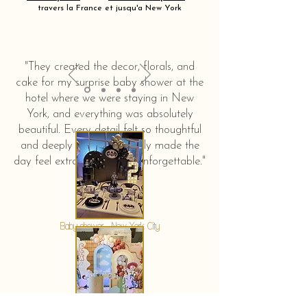
travers la France et jusqu'a New York
"They created the decor, florals, and
cake for my surprise baby shower at the
hotel where we were staying in New
York, and everything was absolutely
beautiful. Every detail felt so thoughtful
and deeply touching. It truly made the
day feel extra special and unforgettable."
KERSTIN HAHN
Baby shower - New York City