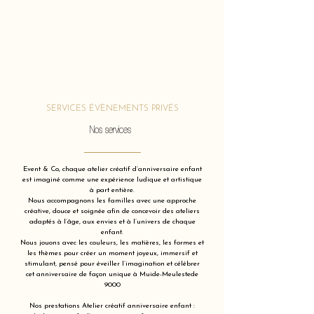
SERVICES ÉVÈNEMENTS PRIVÉS
Nos services
Event & Co, chaque atelier créatif d’anniversaire enfant
est imaginé comme une expérience ludique et artistique
à part entière.
Nous accompagnons les familles avec une approche
créative, douce et soignée afin de concevoir des ateliers
adaptés à l’âge, aux envies et à l’univers de chaque
enfant.
Nous jouons avec les couleurs, les matières, les formes et
les thèmes pour créer un moment joyeux, immersif et
stimulant, pensé pour éveiller l’imagination et célébrer
cet anniversaire de façon unique à Muide-Meulestede
9000
Nos prestations Atelier créatif anniversaire enfant :