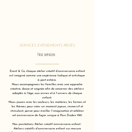
SERVICES ÉVÈNEMENTS PRIVÉS
Nos services
Event & Co, chaque atelier créatif d’anniversaire enfant
est imaginé comme une expérience ludique et artistique
à part entière.
Nous accompagnons les familles avec une approche
créative, douce et soignée afin de concevoir des ateliers
adaptés à l’âge, aux envies et à l’univers de chaque
enfant.
Nous jouons avec les couleurs, les matières, les formes et
les thèmes pour créer un moment joyeux, immersif et
stimulant, pensé pour éveiller l’imagination et célébrer
cet anniversaire de façon unique à Parc Duden 1190
Nos prestations Atelier créatif anniversaire enfant :
Ateliers créatifs d’anniversaire enfant sur-mesure