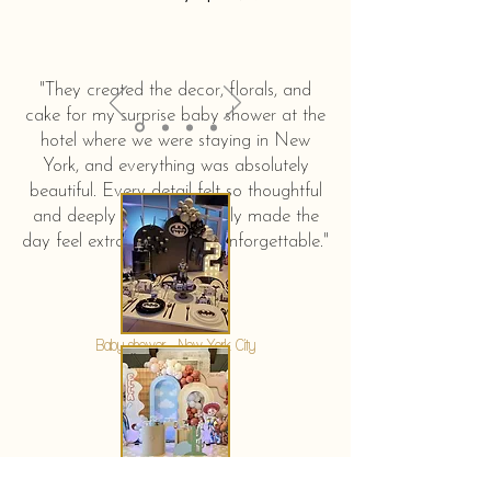
"They created the decor, florals, and
cake for my surprise baby shower at the
hotel where we were staying in New
York, and everything was absolutely
beautiful. Every detail felt so thoughtful
and deeply touching. It truly made the
day feel extra special and unforgettable."
KERSTIN HAHN
Baby shower - New York City