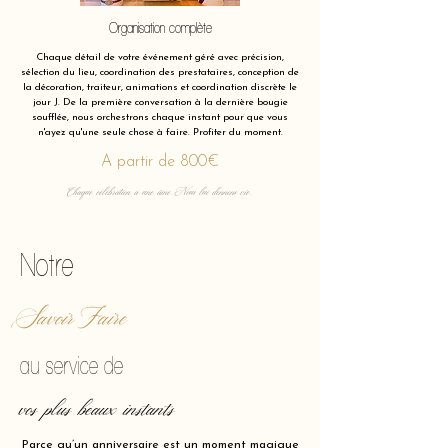
Organisation complète
Chaque détail de votre événement géré avec précision,
sélection du lieu, coordination des prestataires, conception de
la décoration, traiteur, animations et coordination discrète le
jour J. De la première conversation à la dernière bougie
soufflée, nous orchestrons chaque instant pour que vous
n'ayez qu'une seule chose à faire. Profiter du moment.
A partir de 800€
Chaque célébration a une âme. Nous lui donnons vie.
Notre
Savoir Faire
au service de
vos plus beaux instants
Parce qu’un anniversaire est un moment magique