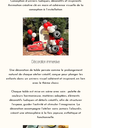
Conception d’univers ludiques, décoratifs et inspirants
Animation créative clé en main et cohérence visuelle de la
conception à l’installation
Décoration immersive
Une décoration de table pensée comme le prolongement
naturel de chaque atelier créatif, conçue pour plonger les
enfants dans un univers visuel cohérent et inspirant, en lien
avec le thème choisi.
Chaque table est mise en scène avec soin : palette de
couleurs harmonieuse, matières adaptées, éléments
décoratifs ludiques et détails créatifs, afin de structurer
l’espace, guider l’activité et stimuler l’imaginaire. La
décoration accompagne l’atelier sans jamais l’alourdir,
créant une atmosphère à la fois joyeuse, esthétique et
fonctionnelle.